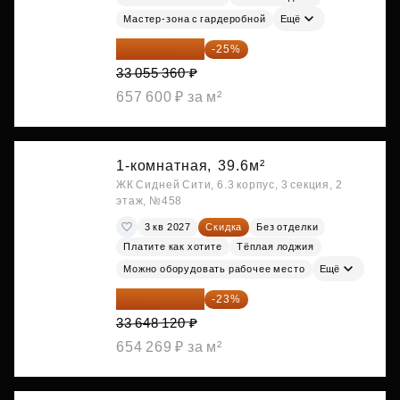
Мастер-зона с гардеробной
Ещё
24 791 520 ₽
-25%
33 055 360 ₽
657 600 ₽ за м²
1-комнатная,
39.6м²
ЖК Сидней Сити, 6.3 корпус, 3 секция, 2
этаж, №458
3 кв 2027
Скидка
Без отделки
Платите как хотите
Тёплая лоджия
Можно оборудовать рабочее место
Ещё
25 909 052 ₽
-23%
33 648 120 ₽
654 269 ₽ за м²