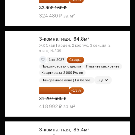
33 908 160 ₽
324 480 ₽ за м²
3-комнатная,
64.8м²
ЖК Скай Гарден, 2 корпус, 3 секция, 2
этаж, №339
1 кв 2027
Скидка
Предчистовая отделка
Платите как хотите
Квартира за 2 000 ₽/мес
Панорамное окно (1 и более)
Ещё
27 150 682 ₽
-13%
31 207 680 ₽
418 992 ₽ за м²
3-комнатная,
85.4м²