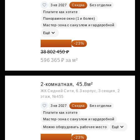
3 кв 2027
Скидка
Без отделки
Платите как хотите
Панорамное окно (1 и более)
Мастер-зона с санузлом и гардеробной
Ещё
29 877 887 ₽
-23%
38 802 450 ₽
596 365 ₽ за м²
2-комнатная,
45.8м²
ЖК Сидней Сити, 6.3 корпус, 3 секция, 2
этаж, №455
3 кв 2027
Скидка
Без отделки
Платите как хотите
Мастер-зона с санузлом и гардеробной
Можно оборудовать рабочее место
Ещё
29 965 520 ₽
-23%