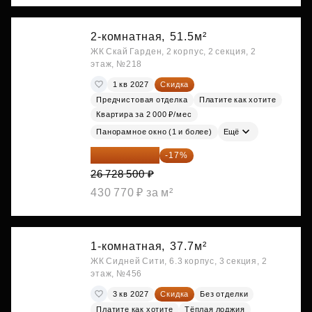
2-комнатная,
51.5м²
ЖК Скай Гарден, 2 корпус, 2 секция, 2
этаж, №218
1 кв 2027
Скидка
Предчистовая отделка
Платите как хотите
Квартира за 2 000 ₽/мес
Панорамное окно (1 и более)
Ещё
22 184 655 ₽
-17%
26 728 500 ₽
430 770 ₽ за м²
1-комнатная,
37.7м²
ЖК Сидней Сити, 6.3 корпус, 3 секция, 2
этаж, №456
3 кв 2027
Скидка
Без отделки
Платите как хотите
Тёплая лоджия