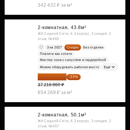
342 432 ₽ за м²
2-комнатная,
43.8м²
ЖК Сидней Сити, 6.3 корпус, 3 секция, 2
этаж, №460
3 кв 2027
Скидка
Без отделки
Платите как хотите
Мастер-зона с санузлом и гардеробной
Можно оборудовать рабочее место
Ещё
28 656 982 ₽
-23%
37 216 860 ₽
654 269 ₽ за м²
2-комнатная,
50.1м²
ЖК Сидней Сити, 6.3 корпус, 3 секция, 2
этаж, №457