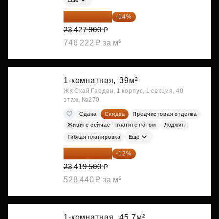
20 147 994 ₽
-14%
23 427 900 ₽
746 222 ₽ за м²
1-комнатная,
39м²
ЖК Скай Гарден, 1 корпус, 1 секция, 40
этаж, №270
Сдана
Скидка
Предчистовая отделка
Живите сейчас - платите потом
Лоджия
Гибкая планировка
Ещё
20 609 160 ₽
-12%
23 419 500 ₽
528 440 ₽ за м²
1-комнатная,
45.7м²