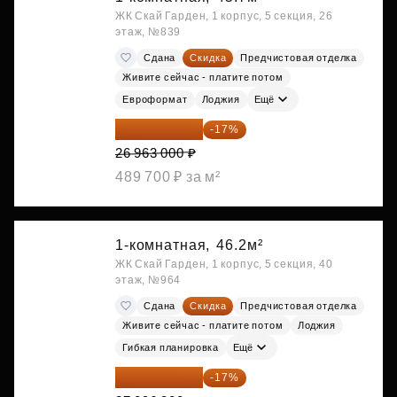
ЖК Скай Гарден, 1 корпус, 5 секция, 26
этаж, №839
Сдана
Скидка
Предчистовая отделка
Живите сейчас - платите потом
Евроформат
Лоджия
Ещё
22 379 290 ₽
-17%
26 963 000 ₽
489 700 ₽ за м²
1-комнатная,
46.2м²
ЖК Скай Гарден, 1 корпус, 5 секция, 40
этаж, №964
Сдана
Скидка
Предчистовая отделка
Живите сейчас - платите потом
Лоджия
Гибкая планировка
Ещё
22 489 929 ₽
-17%