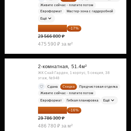
Живите сейчас - платите потом
Евроформат
Мастер-зона с гардеробной
Ещё
24 540 444 ₽
-17%
29 566 800 ₽
475 590 ₽ за м²
2-комнатная,
51.4м²
ЖК Скай Гарден, 1 корпус, 5 секция, 38
этаж, №948
Сдана
Скидка
Предчистовая отделка
Живите сейчас - платите потом
Евроформат
Гибкая планировка
Ещё
25 020 492 ₽
-16%
29 786 300 ₽
486 780 ₽ за м²