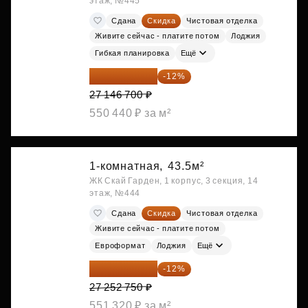
этаж, №445
Сдана
Скидка
Чистовая отделка
Живите сейчас - платите потом
Лоджия
Гибкая планировка
Ещё
23 889 096 ₽
-12%
27 146 700 ₽
550 440 ₽ за м²
1-комнатная,
43.5м²
ЖК Скай Гарден, 1 корпус, 3 секция, 14
этаж, №444
Сдана
Скидка
Чистовая отделка
Живите сейчас - платите потом
Евроформат
Лоджия
Ещё
23 982 420 ₽
-12%
27 252 750 ₽
551 320 ₽ за м²