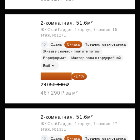
2-комнатная,
51.6м²
ЖК Скай Гарден, 1 корпус, 7 секция, 15
этаж, №1271
Сдана
Скидка
Предчистовая отделка
Живите сейчас - платите потом
Евроформат
Мастер-зона с гардеробной
Ещё
24 112 164 ₽
-17%
29 050 800 ₽
467 290 ₽ за м²
2-комнатная,
51.6м²
ЖК Скай Гарден, 1 корпус, 7 секция, 27
этаж, №1331
Сдана
Скидка
Предчистовая отделка