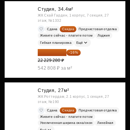
Студия,
34.4м²
ЖК Скай Гарден, 1 корпус, 7 секция, 27
этаж, №1332
Сдана
Скидка
Предчистовая отделка
Живите сейчас - платите потом
Лоджия
Гибкая планировка
Ещё
18 672 595 ₽
-16%
22 229 280 ₽
542 808 ₽ за м²
Студия,
27м²
ЖК Роттердам, 2.1 корпус, 1 секция, 27
этаж, №190
Сдана
Скидка
Предчистовая отделка
Живите сейчас - платите потом
Увеличенная ширина окна/окон
Линейная
Ещё