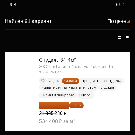
Найден 91 вариант
По цене
Студия,
34.4м²
ЖК Скай Гарден, 1 корпус, 7 секция, 15
этаж, №1272
Сдана
Скидка
Предчистовая отделка
Живите сейчас - платите потом
Лоджия
Гибкая планировка
Ещё
18 383 635 ₽
-16%
21 885 280 ₽
534 408 ₽ за м²