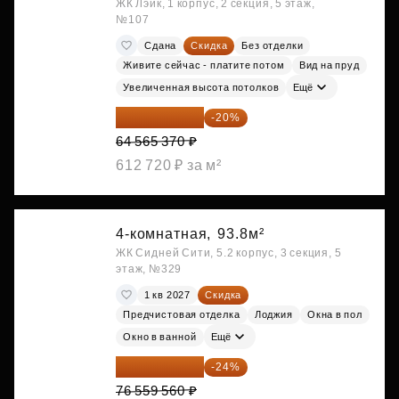
ЖК Лэйк, 1 корпус, 2 секция, 5 этаж,
№107
Сдана
Скидка
Без отделки
Живите сейчас - платите потом
Вид на пруд
Увеличенная высота потолков
Ещё
51 652 296 ₽
-20%
64 565 370 ₽
612 720 ₽ за м²
4-комнатная,
93.8м²
ЖК Сидней Сити, 5.2 корпус, 3 секция, 5
этаж, №329
1 кв 2027
Скидка
Предчистовая отделка
Лоджия
Окна в пол
Окно в ванной
Ещё
58 185 266 ₽
-24%
76 559 560 ₽