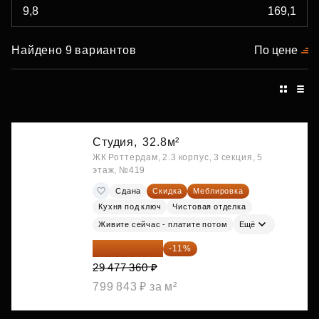
Найдено 9 вариантов
По цене
Студия,
32.8м²
ЖК Роттердам, 2.3 корпус, 3 секция, 5
этаж, №419
Сдана
Скидка
Меблировка
Кухня под ключ
Чистовая отделка
Живите сейчас - платите потом
Ещё
26 234 850 ₽
-11%
29 477 360 ₽
799 843 ₽ за м²