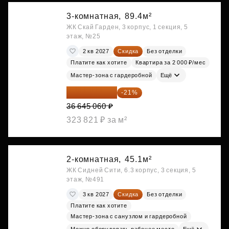
3-комнатная,
89.4м²
ЖК Скай Гарден, 3 корпус, 1 секция, 5
этаж, №25
2 кв 2027
Скидка
Без отделки
Платите как хотите
Квартира за 2 000 ₽/мес
Мастер-зона с гардеробной
Ещё
28 949 597 ₽
-21%
36 645 060 ₽
323 821 ₽ за м²
2-комнатная,
45.1м²
ЖК Сидней Сити, 6.3 корпус, 3 секция, 5
этаж, №491
3 кв 2027
Скидка
Без отделки
Платите как хотите
Мастер-зона с санузлом и гардеробной
Можно оборудовать рабочее место
Ещё