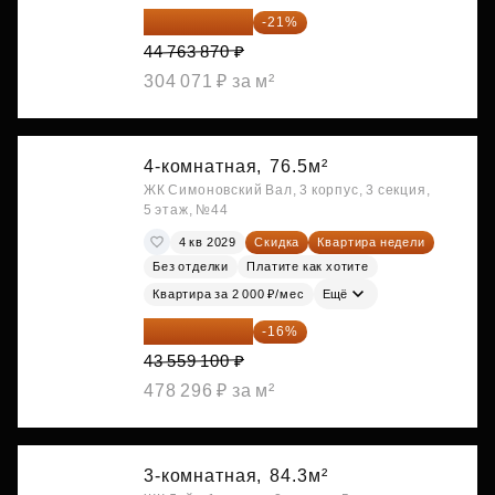
35 363 457 ₽
-21%
44 763 870 ₽
304 071 ₽ за м²
4-комнатная,
76.5м²
ЖК Симоновский Вал, 3 корпус, 3 секция,
5 этаж, №44
4 кв 2029
Скидка
Квартира недели
Без отделки
Платите как хотите
Квартира за 2 000 ₽/мес
Ещё
36 589 644 ₽
-16%
43 559 100 ₽
478 296 ₽ за м²
3-комнатная,
84.3м²