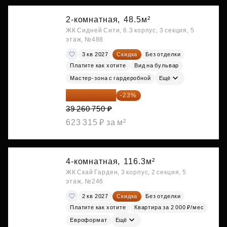
2-комнатная,
48.5м²
ЖК Сидней Сити, 6.3 корпус, 3 секция, 5
этаж, №488
3 кв 2027
Скидка
Без отделки
Платите как хотите
Вид на бульвар
Мастер-зона с гардеробной
Ещё
30 230 778 ₽
-23%
39 260 750 ₽
623 315 ₽ за м²
4-комнатная,
116.3м²
ЖК Скай Гарден, 3 корпус, 2 секция, 5
этаж, №246
2 кв 2027
Скидка
Без отделки
Платите как хотите
Квартира за 2 000 ₽/мес
Евроформат
Ещё