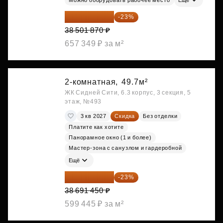
29 646 440 ₽
-23%
38 501 870 ₽
657 349 ₽ за м²
2-комнатная,
49.7м²
ЖК Сидней Сити, 6.3 корпус, 3 секция, 5
этаж, №493
3 кв 2027
Скидка
Без отделки
Платите как хотите
Панорамное окно (1 и более)
Мастер-зона с санузлом и гардеробной
Ещё
29 792 417 ₽
-23%
38 691 450 ₽
599 445 ₽ за м²