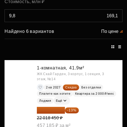
Стоимость, млн ₽
Найдено 6 вариантов
По цене
1-комнатная,
41.9м²
ЖК Скай Гарден, 3 корпус, 1 секция, 3
этаж, №14
2 кв 2027
Скидка
Без отделки
Платите как хотите
Квартира за 2 000 ₽/мес
Лоджия
Ещё
19 156 052 ₽
-13%
22 018 450 ₽
457 185 ₽ за м²