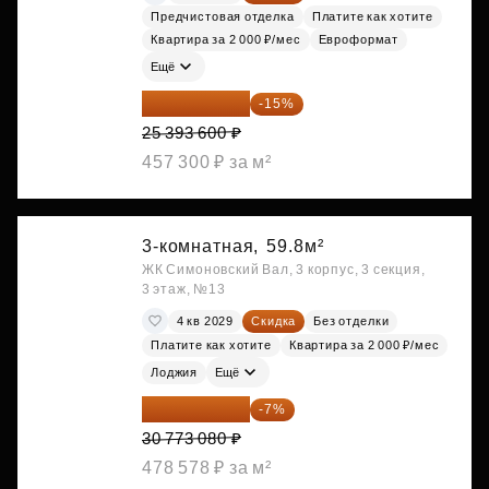
Предчистовая отделка
Платите как хотите
Квартира за 2 000 ₽/мес
Евроформат
Ещё
21 584 560 ₽
-15%
25 393 600 ₽
457 300 ₽ за м²
3-комнатная,
59.8м²
ЖК Симоновский Вал, 3 корпус, 3 секция,
3 этаж, №13
4 кв 2029
Скидка
Без отделки
Платите как хотите
Квартира за 2 000 ₽/мес
Лоджия
Ещё
28 618 964 ₽
-7%
30 773 080 ₽
478 578 ₽ за м²