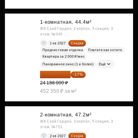
1-комнатная,
44.4м²
ЖК Скай Гарден, 2 корпус, 3 секция, 3
этаж, №345
1 кв 2027
Скидка
Предчистовая отделка
Платите как хотите
Квартира за 2 000 ₽/мес
Панорамное окно (1 и более)
Ещё
20 084 340 ₽
-17%
24 198 000 ₽
452 350 ₽ за м²
2-комнатная,
47.2м²
ЖК Скай Гарден, 3 корпус, 5 секция, 3
этаж, №751
2 кв 2027
Скидка