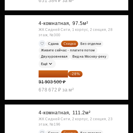
651 384 ₽ за м²
4-комнатная,
97.5м²
ЖК Сидней Сити, 1 корпус, 2 секция, 28
этаж, №300
Сдана
Скидка
Без отделки
Живите сейчас - платите потом
Двухуровневая
Вид на Москву-реку
Ещё
66 170 520 ₽
-28%
91 903 500 ₽
678 672 ₽ за м²
4-комнатная,
111.2м²
ЖК Сидней Сити, 2 корпус, 2 секция, 23
этаж, №196
Сдана
Скидка
Без отделки