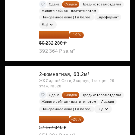
Сдана
Скидка
Предчистовая отделка
Живите сейчас - платите потом
Панорамное окно (1 и более)
Евроформат
Ещё
40 688 147 ₽
-19%
50 232 280 ₽
392 364 ₽ за м²
2-комнатная,
63.2м²
ЖК Сидней Сити, 3 корпус, 1 секция, 29
этаж, №328
Сдана
Скидка
Предчистовая отделка
Живите сейчас - платите потом
Лоджия
Панорамное окно (1 и более)
Ещё
41 167 469 ₽
-28%
57 177 040 ₽