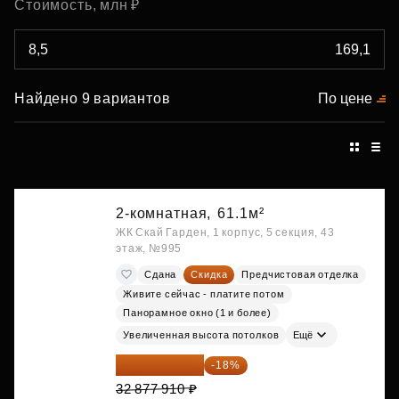
Стоимость, млн ₽
Найдено 9 вариантов
По цене
2-комнатная,
61.1м²
ЖК Скай Гарден, 1 корпус, 5 секция, 43
этаж, №995
Сдана
Скидка
Предчистовая отделка
Живите сейчас - платите потом
Панорамное окно (1 и более)
Увеличенная высота потолков
Ещё
26 959 886 ₽
-18%
32 877 910 ₽