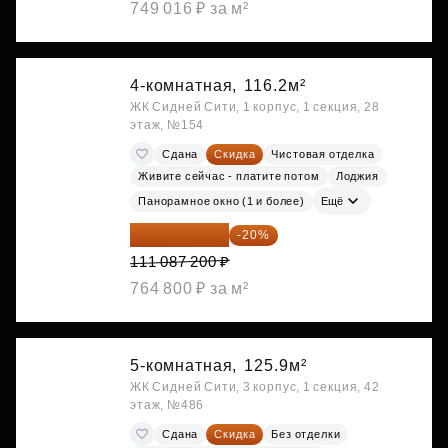
749 016 ₽ за м²
4-комнатная,
116.2м²
ЖК Сидней Сити, 1 корпус, 1 секция, 28
этаж, №154
Сдана
Скидка
Чистовая отделка
Живите сейчас - платите потом
Лоджия
Панорамное окно (1 и более)
Ещё
88 869 760 ₽
-20%
111 087 200 ₽
764 800 ₽ за м²
5-комнатная,
125.9м²
ЖК Сидней Сити, 3 корпус, 1 секция, 42
этаж, №486
Сдана
Скидка
Без отделки