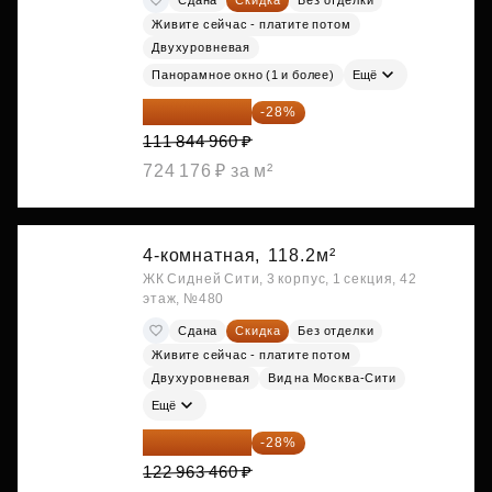
Живите сейчас - платите потом
Двухуровневая
Панорамное окно (1 и более)
Ещё
80 528 371 ₽
-28%
111 844 960 ₽
724 176 ₽ за м²
4-комнатная,
118.2м²
ЖК Сидней Сити, 3 корпус, 1 секция, 42
этаж, №480
Сдана
Скидка
Без отделки
Живите сейчас - платите потом
Двухуровневая
Вид на Москва-Сити
Ещё
88 533 691 ₽
-28%
122 963 460 ₽