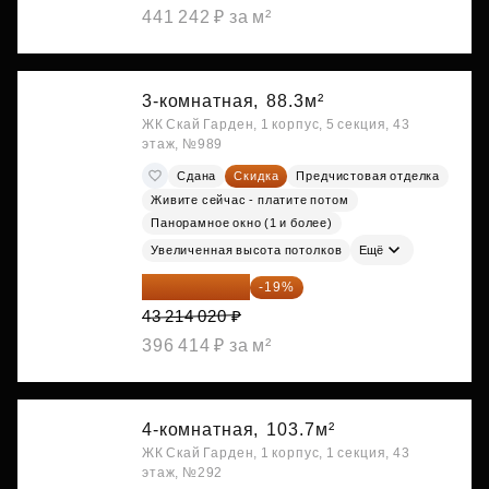
441 242 ₽ за м²
3-комнатная,
88.3м²
ЖК Скай Гарден, 1 корпус, 5 секция, 43
этаж, №989
Сдана
Скидка
Предчистовая отделка
Живите сейчас - платите потом
Панорамное окно (1 и более)
Увеличенная высота потолков
Ещё
35 003 356 ₽
-19%
43 214 020 ₽
396 414 ₽ за м²
4-комнатная,
103.7м²
ЖК Скай Гарден, 1 корпус, 1 секция, 43
этаж, №292