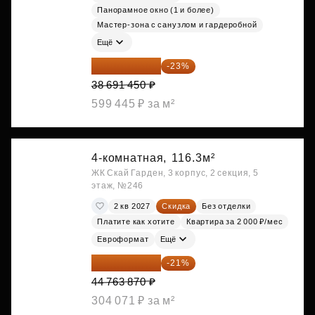
Панорамное окно (1 и более)
Мастер-зона с санузлом и гардеробной
Ещё
29 792 417 ₽
-23%
38 691 450 ₽
599 445 ₽ за м²
4-комнатная,
116.3м²
ЖК Скай Гарден, 3 корпус, 2 секция, 5
этаж, №246
2 кв 2027
Скидка
Без отделки
Платите как хотите
Квартира за 2 000 ₽/мес
Евроформат
Ещё
35 363 457 ₽
-21%
44 763 870 ₽
304 071 ₽ за м²