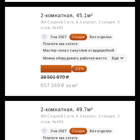
2-комнатная,
45.1м²
ЖК Сидней Сити, 6.3 корпус, 3 секция, 5
этаж, №491
3 кв 2027
Скидка
Без отделки
Платите как хотите
Мастер-зона с санузлом и гардеробной
Можно оборудовать рабочее место
Ещё
29 646 440 ₽
-23%
38 501 870 ₽
657 349 ₽ за м²
2-комнатная,
49.7м²
ЖК Сидней Сити, 6.3 корпус, 3 секция, 5
этаж, №493
3 кв 2027
Скидка
Без отделки
Платите как хотите