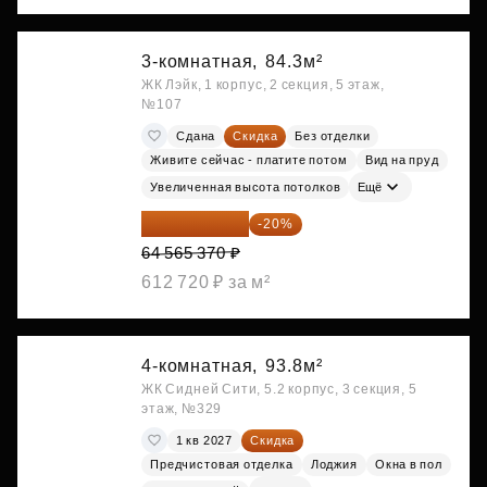
3-комнатная,
84.3м²
ЖК Лэйк, 1 корпус, 2 секция, 5 этаж,
№107
Сдана
Скидка
Без отделки
Живите сейчас - платите потом
Вид на пруд
Увеличенная высота потолков
Ещё
51 652 296 ₽
-20%
64 565 370 ₽
612 720 ₽ за м²
4-комнатная,
93.8м²
ЖК Сидней Сити, 5.2 корпус, 3 секция, 5
этаж, №329
1 кв 2027
Скидка
Предчистовая отделка
Лоджия
Окна в пол