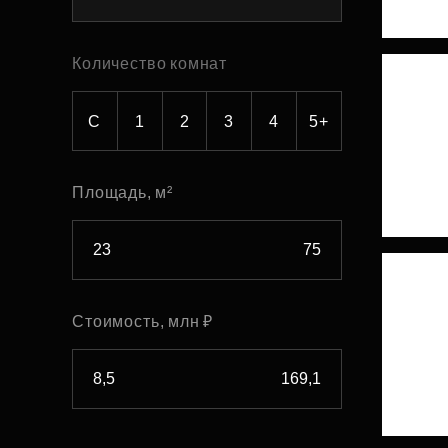
Рефинансирование
Количество комнат
С
1
2
3
4
5+
Площадь, м²
Стоимость, млн ₽