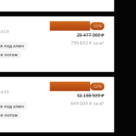
26 234 850 ₽
-11%
№419
29 477 360 ₽
799 843 ₽ за м²
я под ключ
те потом
38 447 039 ₽
-11%
№439
43 198 920 ₽
644 004 ₽ за м²
я под ключ
те потом