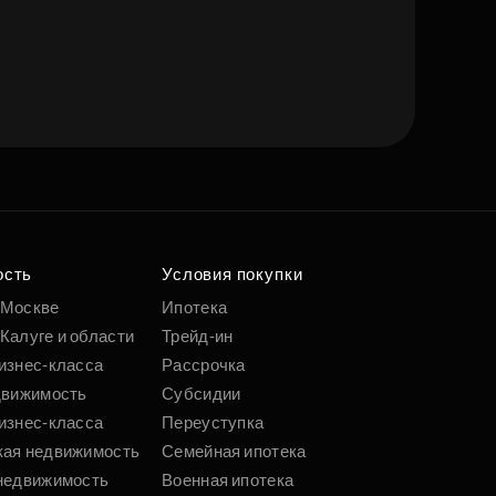
ость
Условия покупки
 Москве
Ипотека
Калуге и области
Трейд-ин
изнес-класса
Рассрочка
движимость
Субсидии
изнес-класса
Переуступка
кая недвижимость
Семейная ипотека
недвижимость
Военная ипотека