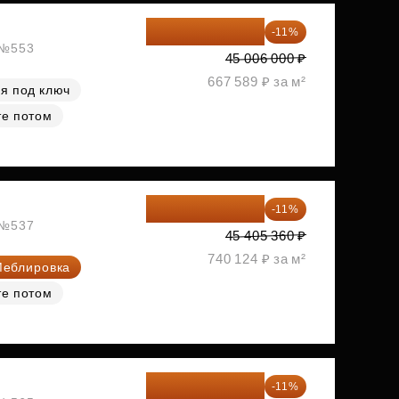
40 055 340 ₽
-11%
, №553
45 006 000 ₽
667 589 ₽ за м²
я под ключ
те потом
40 410 770 ₽
-11%
, №537
45 405 360 ₽
740 124 ₽ за м²
еблировка
те потом
40 577 450 ₽
-11%