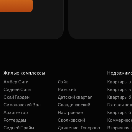
Жилые комплексы
Недвижим
Амбер Сити
Лэйк
Квартиры в
Сидней Сити
Римский
Квартиры в 
Скай Гарден
Датский квартал
Квартиры б
Симоновский Вал
Скандинавский
Готовая не
Архитектор
Настроение
Квартиры б
Роттердам
Сколковский
Коммерчес
Сидней Прайм
Движение. Говорово
Вторичная 