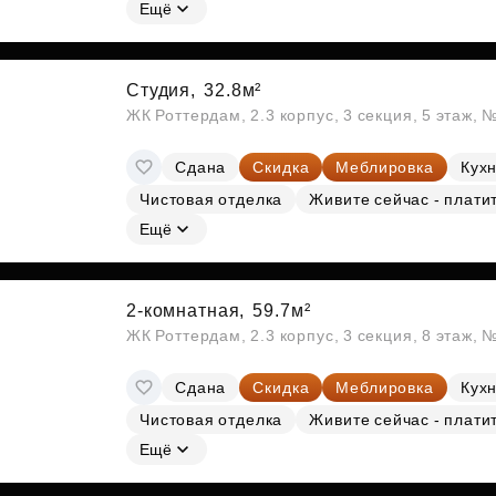
Субсидии
Ещё
Студия,
32.8м²
ЖК Роттердам, 2.3 корпус, 3 секция, 5 этаж, 
Сдана
Скидка
Меблировка
Кухн
Чистовая отделка
Живите сейчас - плати
Ещё
2-комнатная,
59.7м²
ЖК Роттердам, 2.3 корпус, 3 секция, 8 этаж, 
Сдана
Скидка
Меблировка
Кухн
Чистовая отделка
Живите сейчас - плати
Ещё