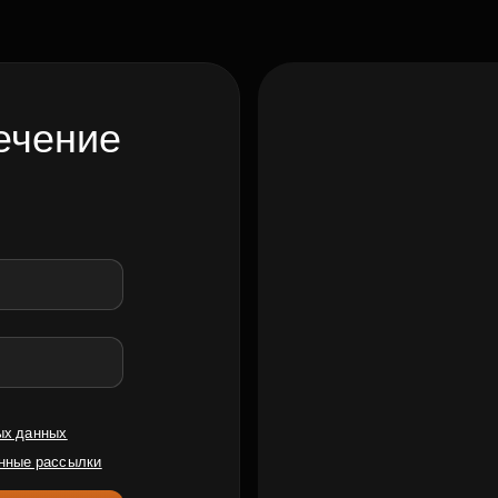
ечение
ых данных
нные рассылки