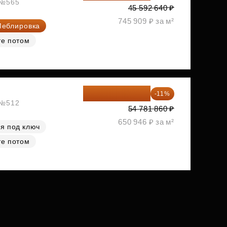
, №565
45 592 640 ₽
745 909 ₽ за м²
еблировка
те потом
48 755 855 ₽
-11%
, №512
54 781 860 ₽
650 946 ₽ за м²
я под ключ
те потом