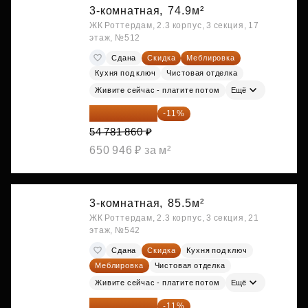
3-комнатная,
74.9м²
ЖК Роттердам, 2.3 корпус, 3 секция, 17
этаж, №512
Сдана
Скидка
Меблировка
Кухня под ключ
Чистовая отделка
Живите сейчас - платите потом
Ещё
48 755 855 ₽
-11%
54 781 860 ₽
650 946 ₽ за м²
3-комнатная,
85.5м²
ЖК Роттердам, 2.3 корпус, 3 секция, 21
этаж, №542
Сдана
Скидка
Кухня под ключ
Меблировка
Чистовая отделка
Живите сейчас - платите потом
Ещё
51 242 373 ₽
-11%