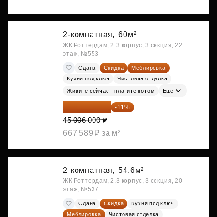
2-комнатная,
60м²
ЖК Роттердам, 2.3 корпус, 3 секция, 22
этаж, №553
Сдана
Скидка
Меблировка
Кухня под ключ
Чистовая отделка
Живите сейчас - платите потом
Ещё
40 055 340 ₽
-11%
45 006 000 ₽
667 589 ₽ за м²
2-комнатная,
54.6м²
ЖК Роттердам, 2.3 корпус, 3 секция, 20
этаж, №537
Сдана
Скидка
Кухня под ключ
Меблировка
Чистовая отделка