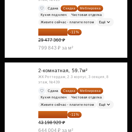
Сдана
Скидка
Меблировка
Кухня под ключ
Чистовая отделка
Живите сейчас - платите потом
Ещё
26 234 850 ₽
-11%
29 477 360 ₽
799 843 ₽ за м²
2-комнатная,
59.7м²
ЖК Роттердам, 2.3 корпус, 3 секция, 8
этаж, №439
Сдана
Скидка
Меблировка
Кухня под ключ
Чистовая отделка
Живите сейчас - платите потом
Ещё
38 447 039 ₽
-11%
43 198 920 ₽
644 004 ₽ за м²