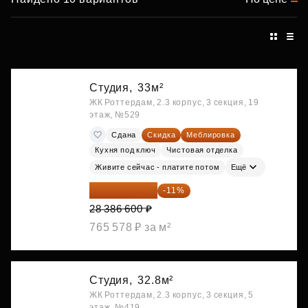
Студия,
33м²
ЖК Роттердам, 2.3 корпус, 3 секция, 19
этаж, №529
Сдана
Скидка
Меблировка
Кухня под ключ
Чистовая отделка
Живите сейчас - платите потом
Ещё
25 264 074 ₽
-11%
28 386 600 ₽
765 578 ₽ за м²
Студия,
32.8м²
ЖК Роттердам, 2.3 корпус, 3 секция, 5
этаж, №419