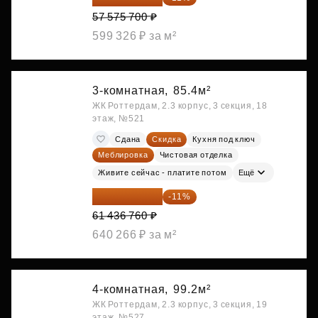
57 575 700 ₽
599 326 ₽ за м²
3-комнатная,
85.4м²
ЖК Роттердам, 2.3 корпус, 3 секция, 18
этаж, №521
Сдана
Скидка
Кухня под ключ
Меблировка
Чистовая отделка
Живите сейчас - платите потом
Ещё
54 678 716 ₽
-11%
61 436 760 ₽
640 266 ₽ за м²
4-комнатная,
99.2м²
ЖК Роттердам, 2.3 корпус, 3 секция, 19
этаж, №527