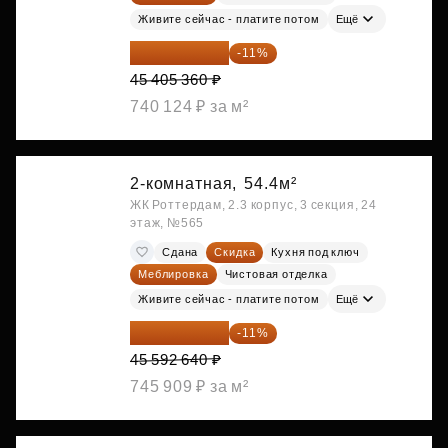
Живите сейчас - платите потом
Ещё
40 410 770 ₽
-11%
45 405 360 ₽
740 124 ₽ за м²
2-комнатная,
54.4м²
ЖК Роттердам, 2.3 корпус, 3 секция, 24
этаж, №565
Сдана
Скидка
Кухня под ключ
Меблировка
Чистовая отделка
Живите сейчас - платите потом
Ещё
40 577 450 ₽
-11%
45 592 640 ₽
745 909 ₽ за м²