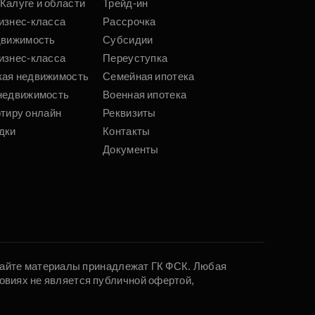
Калуге и области
Трейд-ин
изнес-класса
Рассрочка
движимость
Субсидии
изнес-класса
Переуступка
кая недвижимость
Семейная ипотека
недвижимость
Военная ипотека
ртиру онлайн
Реквизиты
дки
Контакты
Документы
 сайте материалы принадлежат ГК ФСК. Любая
овиях не является публичной офертой,