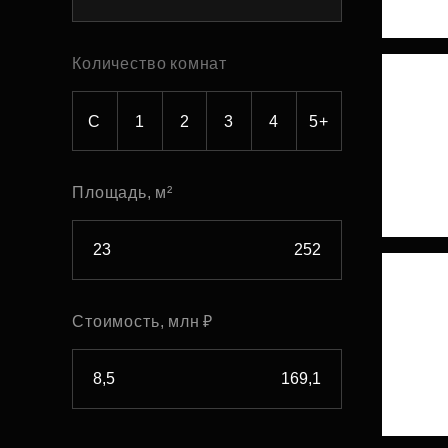
Рефинансирование
Количество комнат
С
1
2
3
4
5+
Площадь, м²
Стоимость, млн ₽