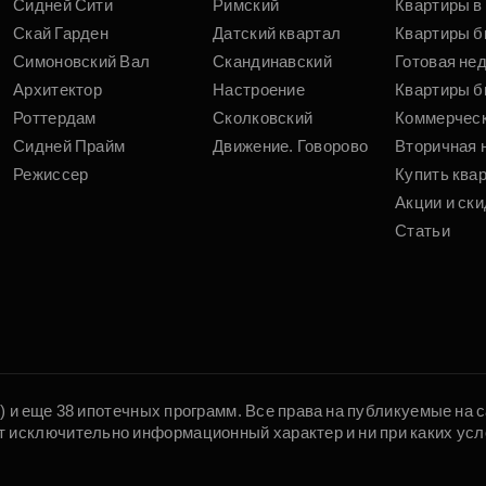
Сидней Сити
Римский
Квартиры в 
Скай Гарден
Датский квартал
Квартиры б
Симоновский Вал
Скандинавский
Готовая не
Архитектор
Настроение
Квартиры б
Роттердам
Сколковский
Коммерчес
Сидней Прайм
Движение. Говорово
Вторичная 
Режиссер
Купить ква
Акции и ски
Статьи
5) и еще 38 ипотечных программ. Все права на публикуемые на
т исключительно информационный характер и ни при каких усл