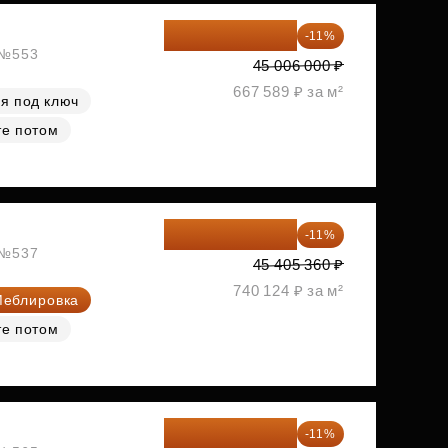
40 055 340 ₽
-11%
, №553
45 006 000 ₽
667 589 ₽ за м²
я под ключ
те потом
40 410 770 ₽
-11%
, №537
45 405 360 ₽
740 124 ₽ за м²
еблировка
те потом
40 577 450 ₽
-11%