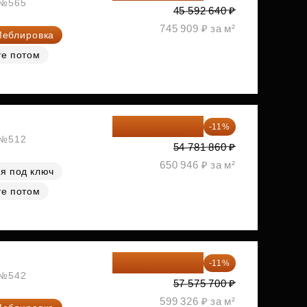
, №565
45 592 640 ₽
745 909 ₽ за м²
еблировка
те потом
48 755 855 ₽
-11%
, №512
54 781 860 ₽
650 946 ₽ за м²
я под ключ
те потом
51 242 373 ₽
-11%
, №542
57 575 700 ₽
599 326 ₽ за м²