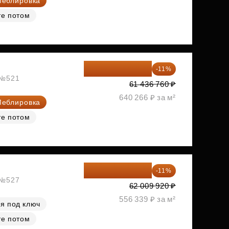
еблировка
те потом
54 678 716 ₽
-11%
, №521
61 436 760 ₽
640 266 ₽ за м²
еблировка
те потом
55 188 829 ₽
-11%
, №527
62 009 920 ₽
556 339 ₽ за м²
я под ключ
те потом