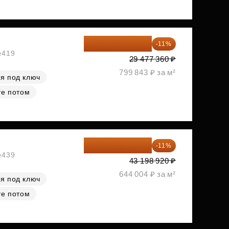
26 234 850 ₽
-11%
№419
29 477 360 ₽
799 843 ₽ за м²
я под ключ
те потом
38 447 039 ₽
-11%
№439
43 198 920 ₽
644 004 ₽ за м²
я под ключ
те потом