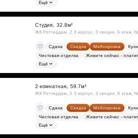
Субсидии
Ещё
Студия,
32.8м²
ЖК Роттердам, 2.3 корпус, 3 секция, 5 этаж, 
Сдана
Скидка
Меблировка
Кухн
Чистовая отделка
Живите сейчас - плати
Ещё
2-комнатная,
59.7м²
ЖК Роттердам, 2.3 корпус, 3 секция, 8 этаж, 
Сдана
Скидка
Меблировка
Кухн
Чистовая отделка
Живите сейчас - плати
Ещё