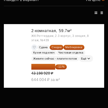
2-комнатная,
59.7м²
ЖК Роттердам, 2.3 корпус, 3 секция, 8
этаж, №439
Сдана
Скидка
Меблировка
Кухня под ключ
Чистовая отделка
Живите сейчас - платите потом
Ещё
38 447 039 ₽
-11%
43 198 920 ₽
644 004 ₽ за м²