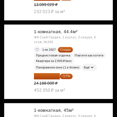
13 099 020 ₽
232 023 ₽ за м²
1-комнатная,
44.4м²
ЖК Скай Гарден, 2 корпус, 3 секция, 6
этаж, №369
1 кв 2027
Скидка
Предчистовая отделка
Платите как хотите
Квартира за 2 000 ₽/мес
Панорамное окно (1 и более)
Ещё
20 084 340 ₽
-17%
24 198 000 ₽
452 350 ₽ за м²
1-комнатная,
45м²
ЖК Скай Гарден, 2 корпус, 3 секция, 6