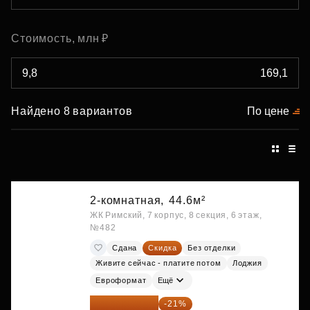
Стоимость, млн ₽
Найдено 8 вариантов
По цене
2-комнатная,
44.6м²
ЖК Римский, 7 корпус, 8 секция, 6 этаж,
№482
Сдана
Скидка
Без отделки
Живите сейчас - платите потом
Лоджия
Евроформат
Ещё
10 348 226 ₽
-21%