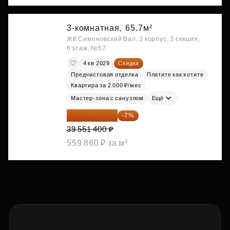
3-комнатная,
65.7м²
ЖК Симоновский Вал, 3 корпус, 3 секция,
6 этаж, №57
4 кв 2029
Скидка
Предчистовая отделка
Платите как хотите
Квартира за 2 000 ₽/мес
Мастер-зона с санузлом
Ещё
36 782 802 ₽
-7%
39 551 400 ₽
559 860 ₽ за м²