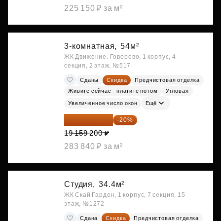
225 150 ₽ за м²
3-комнатная,
54м²
ЖК Движение. Говорово, 1 корпус, 4
секция, 2 этаж, №517
Сданы
Скидка
Предчистовая отделка
Живите сейчас - платите потом
Угловая
Увеличенное число окон
Ещё
15 327 360 ₽
-20%
19 159 200 ₽
283 840 ₽ за м²
Студия,
34.4м²
ЖК Скай Гарден, 1 корпус, 7 секция, 15
этаж, №1272
Сдана
Скидка
Предчистовая отделка