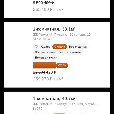
9 500 400 ₽
365 400 ₽ за м²
1-комнатная,
38.1м²
ЖК Римский, 7 корпус, 20 секция, 10
этаж, №1481
Сдана
Скидка
Без отделки
Живите сейчас - платите потом
Большая кухня
9 878 492 ₽
-21%
12 504 420 ₽
259 278 ₽ за м²
1-комнатная,
40.7м²
ЖК Римский, 7 корпус, 9 секция, 5 этаж,
№572