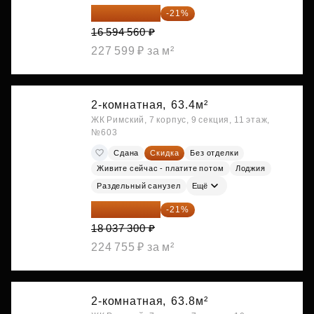
13 109 702 ₽
-21%
16 594 560 ₽
227 599 ₽ за м²
2-комнатная,
63.4м²
ЖК Римский, 7 корпус, 9 секция, 11 этаж,
№603
Сдана
Скидка
Без отделки
Живите сейчас - платите потом
Лоджия
Раздельный санузел
Ещё
14 249 467 ₽
-21%
18 037 300 ₽
224 755 ₽ за м²
2-комнатная,
63.8м²