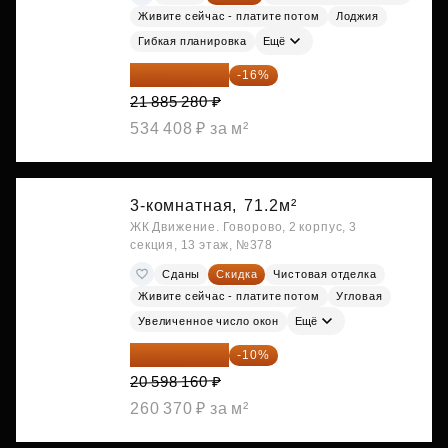
Живите сейчас - платите потом
Лоджия
Гибкая планировка
Ещё
18 383 635 ₽
-16%
21 885 280 ₽
534 408 ₽ за м²
3-комнатная,
71.2м²
ЖК Движение. Говорово, 2 корпус, 3
секция, 13 этаж, №378
Сданы
Скидка
Чистовая отделка
Живите сейчас - платите потом
Угловая
Увеличенное число окон
Ещё
18 538 344 ₽
-10%
20 598 160 ₽
260 370 ₽ за м²