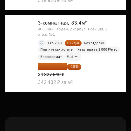
319 920 ₽ за м²
3-комнатная,
83.4м²
ЖК Скай Гарден, 2 корпус, 1 секция, 2
этаж, №1
1 кв 2027
Скидка
Без отделки
Платите как хотите
Квартира за 2 000 ₽/мес
Евроформат
Ещё
28 558 829 ₽
-18%
34 827 840 ₽
342 432 ₽ за м²