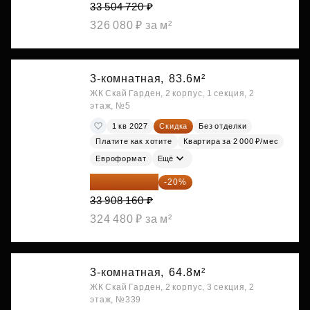
33 504 720 ₽
326 080 ₽ за м²
3-комнатная,
83.6м²
ЖК Скай Гарден, 2 корпус, 1 секция, 2
этаж, №5
1 кв 2027
Скидка
Без отделки
Платите как хотите
Квартира за 2 000 ₽/мес
Евроформат
Ещё
27 126 528 ₽
-20%
33 908 160 ₽
324 480 ₽ за м²
3-комнатная,
64.8м²
ЖК Скай Гарден, 2 корпус, 3 секция, 2
этаж, №339