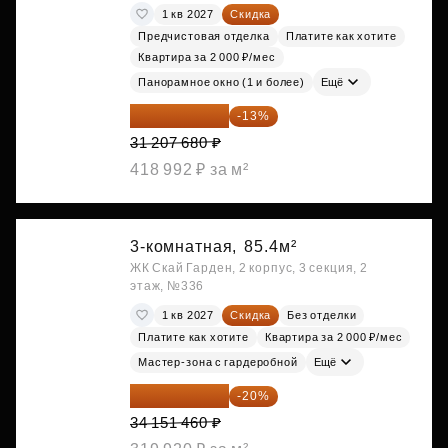
1 кв 2027
Скидка
Предчистовая отделка
Платите как хотите
Квартира за 2 000 ₽/мес
Панорамное окно (1 и более)
Ещё
27 150 682 ₽
-13%
31 207 680 ₽
418 992 ₽ за м²
3-комнатная,
85.4м²
ЖК Скай Гарден, 2 корпус, 3 секция, 2
этаж, №336
1 кв 2027
Скидка
Без отделки
Платите как хотите
Квартира за 2 000 ₽/мес
Мастер-зона с гардеробной
Ещё
27 321 168 ₽
-20%
34 151 460 ₽