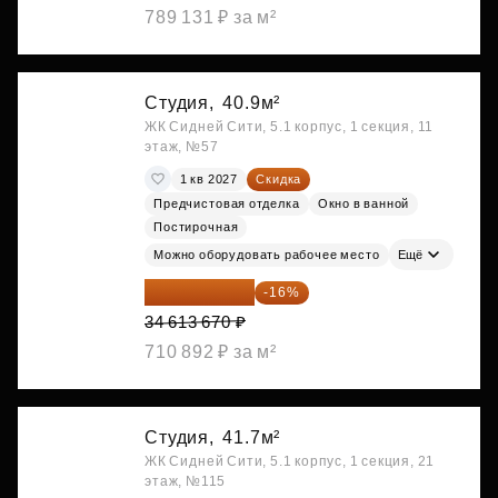
789 131 ₽ за м²
Студия,
40.9м²
ЖК Сидней Сити, 5.1 корпус, 1 секция, 11
этаж, №57
1 кв 2027
Скидка
Предчистовая отделка
Окно в ванной
Постирочная
Можно оборудовать рабочее место
Ещё
29 075 483 ₽
-16%
34 613 670 ₽
710 892 ₽ за м²
Студия,
41.7м²
ЖК Сидней Сити, 5.1 корпус, 1 секция, 21
этаж, №115