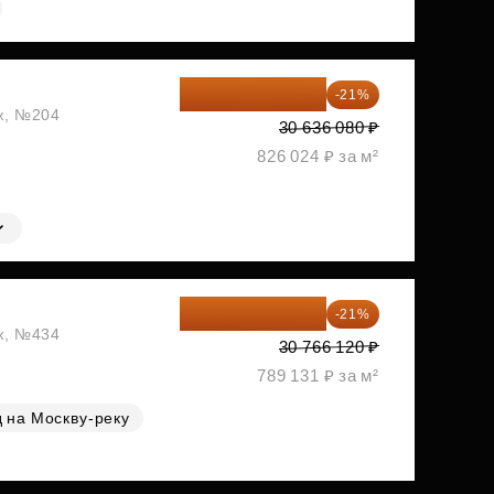
24 202 503 ₽
-21%
аж, №204
30 636 080 ₽
826 024 ₽ за м²
24 305 235 ₽
-21%
аж, №434
30 766 120 ₽
789 131 ₽ за м²
 на Москву-реку