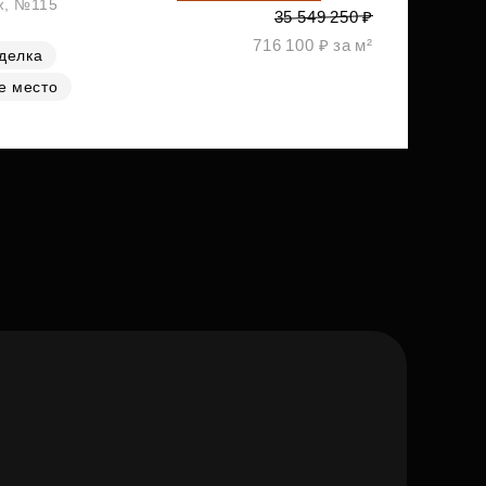
аж, №115
35 549 250 ₽
716 100 ₽ за м²
делка
е место