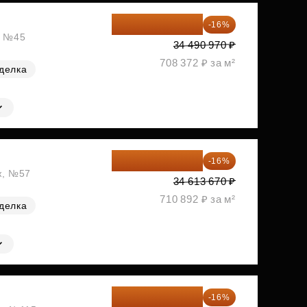
28 972 415 ₽
-16%
, №45
34 490 970 ₽
708 372 ₽ за м²
делка
29 075 483 ₽
-16%
ж, №57
34 613 670 ₽
710 892 ₽ за м²
делка
29 861 370 ₽
-16%