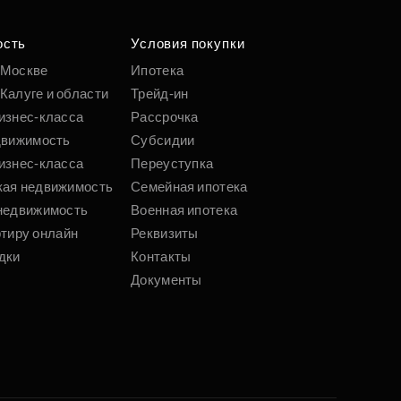
ость
Условия покупки
 Москве
Ипотека
Калуге и области
Трейд-ин
изнес-класса
Рассрочка
движимость
Субсидии
изнес-класса
Переуступка
кая недвижимость
Семейная ипотека
недвижимость
Военная ипотека
ртиру онлайн
Реквизиты
дки
Контакты
Документы