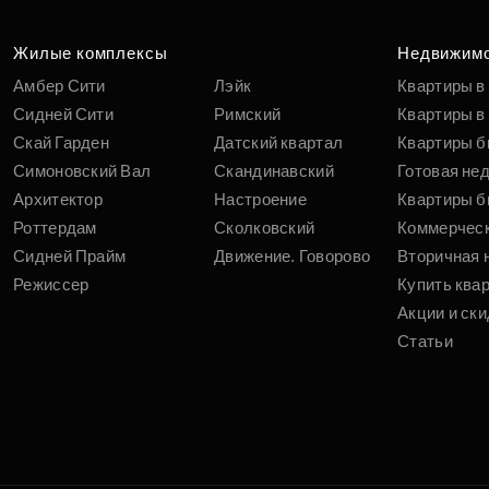
Жилые комплексы
Недвижим
Амбер Сити
Лэйк
Квартиры в
Сидней Сити
Римский
Квартиры в 
Скай Гарден
Датский квартал
Квартиры б
Симоновский Вал
Скандинавский
Готовая не
Архитектор
Настроение
Квартиры б
Роттердам
Сколковский
Коммерчес
Сидней Прайм
Движение. Говорово
Вторичная 
Режиссер
Купить ква
Акции и ски
Статьи