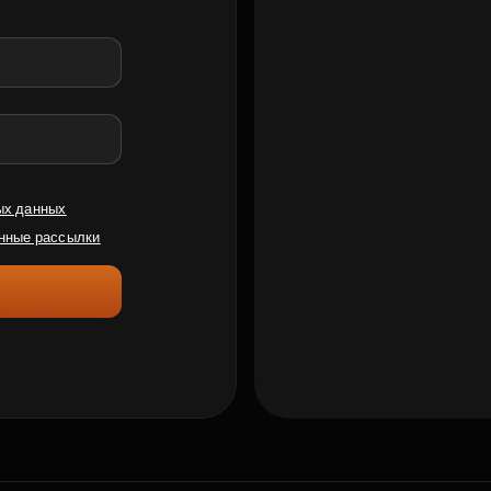
ых данных
нные рассылки