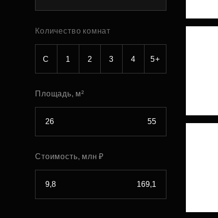
Рефинансирование
Количество комнат
С
1
2
3
4
5+
Площадь, м²
Стоимость, млн ₽