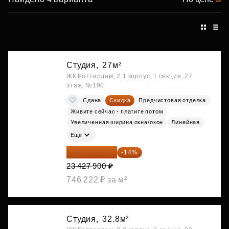
Студия,
27м²
ЖК Роттердам, 2.1 корпус, 1 секция, 27
этаж, №190
Сдана
Скидка
Предчистовая отделка
Живите сейчас - платите потом
Увеличенная ширина окна/окон
Линейная
Ещё
20 147 994 ₽
-14%
23 427 900 ₽
746 222 ₽ за м²
Студия,
32.8м²