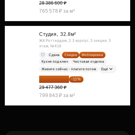
28 386 600 ₽
765 578 ₽ за м²
Студия,
32.8м²
ЖК Роттердам, 2.3 корпус, 3 секция, 5
этаж, №419
Сдана
Скидка
Меблировка
Кухня под ключ
Чистовая отделка
Живите сейчас - платите потом
Ещё
26 234 850 ₽
-11%
29 477 360 ₽
799 843 ₽ за м²