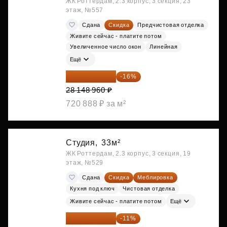
ЖК Роттердам, 2.3 корпус, 3 секция, 23
этаж, №557
Сдана
Скидка
Предчистовая отделка
Живите сейчас - платите потом
Увеличенное число окон
Линейная
Ещё
23 645 126 ₽
-16%
28 148 960 ₽
720 888 ₽ за м²
Студия,
33м²
ЖК Роттердам, 2.3 корпус, 3 секция, 19
этаж, №529
Сдана
Скидка
Меблировка
Кухня под ключ
Чистовая отделка
Живите сейчас - платите потом
Ещё
25 264 074 ₽
-11%