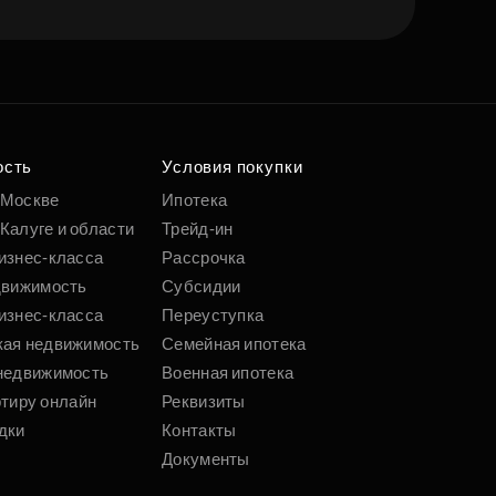
ость
Условия покупки
 Москве
Ипотека
Калуге и области
Трейд-ин
изнес-класса
Рассрочка
движимость
Субсидии
изнес-класса
Переуступка
кая недвижимость
Семейная ипотека
недвижимость
Военная ипотека
ртиру онлайн
Реквизиты
дки
Контакты
Документы