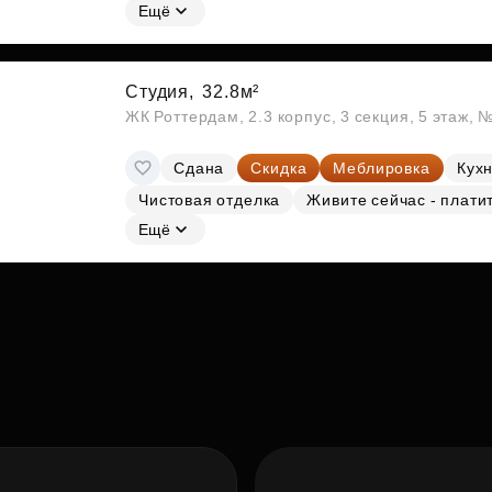
Ещё
Студия,
32.8м²
ЖК Роттердам, 2.3 корпус, 3 секция, 5 этаж, 
Сдана
Скидка
Меблировка
Кухн
Чистовая отделка
Живите сейчас - плати
Ещё