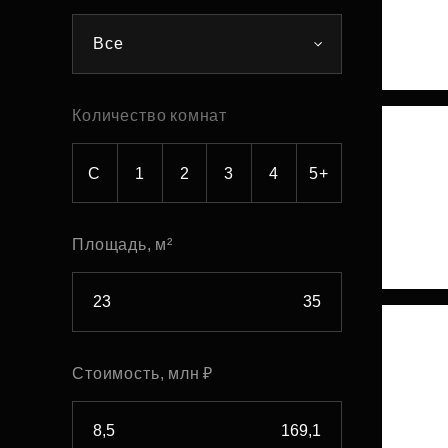
Рефинансирование
Все
Количество комнат
С
1
2
3
4
5+
Площадь, м²
Стоимость, млн ₽