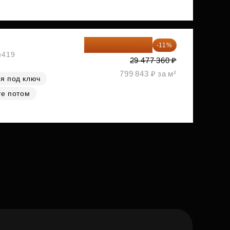
26 234 850 ₽
-11%
№419
29 477 360 ₽
799 843 ₽ за м²
я под ключ
те потом