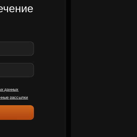
ечение
ых данных
нные рассылки