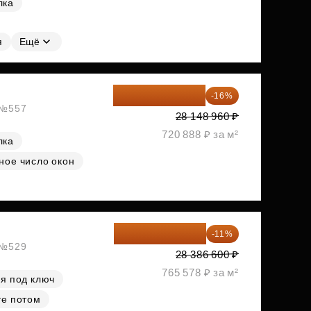
лка
я
Ещё
23 645 126 ₽
-16%
, №557
28 148 960 ₽
720 888 ₽ за м²
лка
ное число окон
25 264 074 ₽
-11%
, №529
28 386 600 ₽
765 578 ₽ за м²
я под ключ
те потом