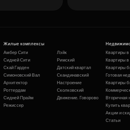
Жилые комплексы
Недвижим
Амбер Сити
Лэйк
Квартиры в
Сидней Сити
Римский
Квартиры в 
Скай Гарден
Датский квартал
Квартиры б
Симоновский Вал
Скандинавский
Готовая не
Архитектор
Настроение
Квартиры б
Роттердам
Сколковский
Коммерчес
Сидней Прайм
Движение. Говорово
Вторичная 
Режиссер
Купить ква
Акции и ски
Статьи