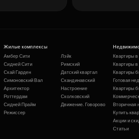
Жилые комплексы
Недвижим
Амбер Сити
Лэйк
Квартиры в
Сидней Сити
Римский
Квартиры в 
Скай Гарден
Датский квартал
Квартиры б
Симоновский Вал
Скандинавский
Готовая не
Архитектор
Настроение
Квартиры б
Роттердам
Сколковский
Коммерчес
Сидней Прайм
Движение. Говорово
Вторичная 
Режиссер
Купить ква
Акции и ски
Статьи