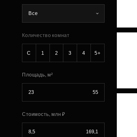
Рефинансирование
Все
Количество комнат
С
1
2
3
4
5+
Площадь, м²
Стоимость, млн ₽