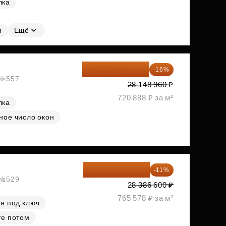
лка
я
Ещё
23 645 126 ₽
-16%
, №557
28 148 960 ₽
720 888 ₽ за м²
лка
ное число окон
25 264 074 ₽
-11%
, №529
28 386 600 ₽
765 578 ₽ за м²
я под ключ
те потом