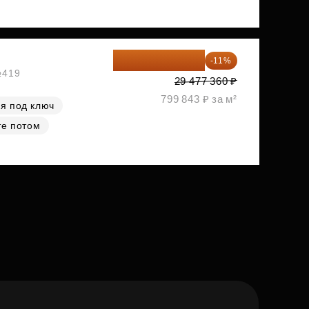
26 234 850 ₽
-11%
№419
29 477 360 ₽
799 843 ₽ за м²
я под ключ
те потом