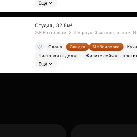
Ещё
Студия,
32.8м²
ЖК Роттердам, 2.3 корпус, 3 секция, 5 этаж, 
Сдана
Скидка
Меблировка
Кухн
Чистовая отделка
Живите сейчас - плати
Ещё