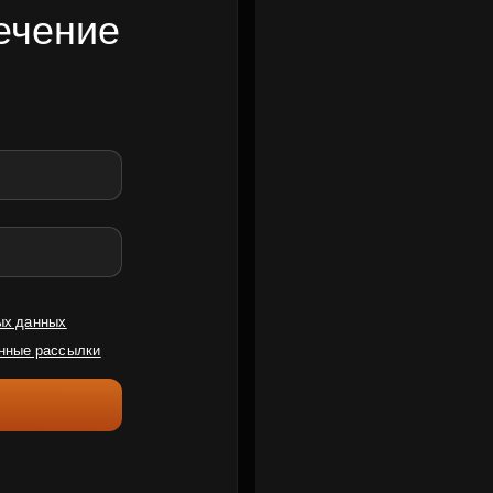
ечение
ых данных
нные рассылки