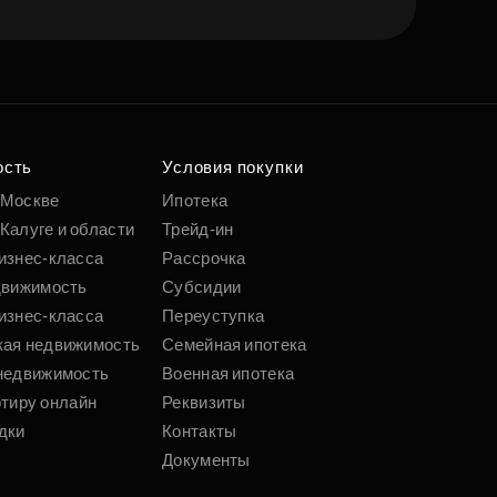
ость
Условия покупки
 Москве
Ипотека
Калуге и области
Трейд-ин
изнес-класса
Рассрочка
движимость
Субсидии
изнес-класса
Переуступка
кая недвижимость
Семейная ипотека
недвижимость
Военная ипотека
ртиру онлайн
Реквизиты
дки
Контакты
Документы