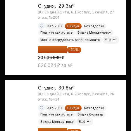
Студия,
29.3м²
ЖК Сидней Сити, 6.1 корпус, 1 секция, 27
этаж, №204
3 кв 2027
Скидка
Без отделки
Платите как хотите
Вид на Москву-реку
Можно оборудовать рабочее место
Ещё
24 202 503 ₽
-21%
30 636 080 ₽
826 024 ₽ за м²
Студия,
30.8м²
ЖК Сидней Сити, 6.2 корпус, 2 секция, 26
этаж, №434
3 кв 2027
Скидка
Без отделки
Платите как хотите
Вид на бульвар
Вид на Москву-реку
Ещё