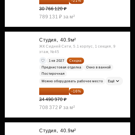
24 305 235 ₽
-21%
30 766 120 ₽
789 131 ₽ за м²
Студия,
40.9м²
ЖК Сидней Сити, 5.1 корпус, 1 секция, 9
этаж, №45
1 кв 2027
Скидка
Предчистовая отделка
Окно в ванной
Постирочная
Можно оборудовать рабочее место
Ещё
28 972 415 ₽
-16%
34 490 970 ₽
708 372 ₽ за м²
Студия,
40.9м²