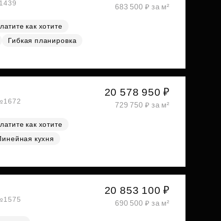
№1439
683 500 ₽ за м²
латите как хотите
Гибкая планировка
20 578 950 ₽
 №1672
729 750 ₽ за м²
латите как хотите
Линейная кухня
20 853 100 ₽
 №1575
690 500 ₽ за м²