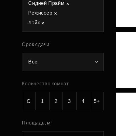
Сидней Прайм
Рефинансирование
Режиссер
Лэйк
Срок сдачи
Все
Количество комнат
С
1
2
3
4
5+
Площадь, м²