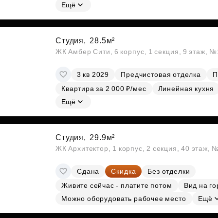
Ещё
Студия,
28.5м²
ЖК Амбер Сити, 6 корпус, 1 секция, 9 этаж, 
3 кв 2029
Предчистовая отделка
П
Квартира за 2 000 ₽/мес
Линейная кухня
Ещё
Студия,
29.9м²
ЖК Архитектор, 1 корпус, 2 секция, 40 этаж, 
Сдана
Скидка
Без отделки
Живите сейчас - платите потом
Вид на го
Можно оборудовать рабочее место
Ещё