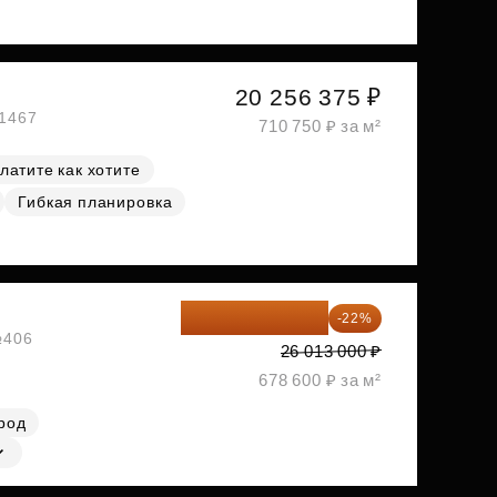
20 256 375 ₽
№1467
710 750 ₽ за м²
латите как хотите
Гибкая планировка
20 290 140 ₽
-22%
№406
26 013 000 ₽
678 600 ₽ за м²
род