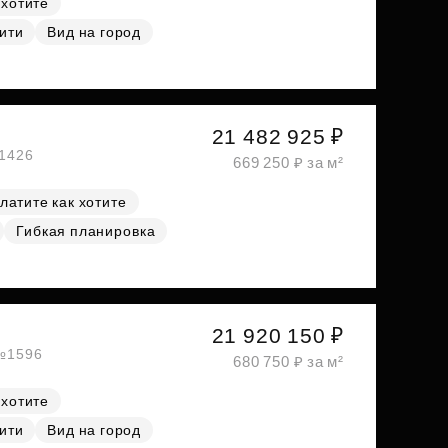
 хотите
ити
Вид на город
21 482 925 ₽
№1426
669 250 ₽ за м²
латите как хотите
Гибкая планировка
21 920 150 ₽
 №1596
680 750 ₽ за м²
 хотите
ити
Вид на город