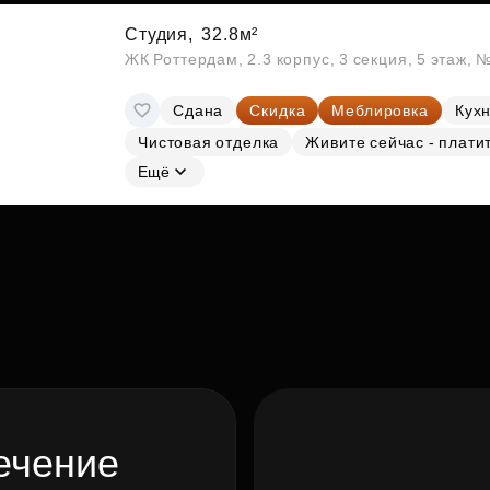
Студия,
32.8м²
ЖК Роттердам, 2.3 корпус, 3 секция, 5 этаж, 
Сдана
Скидка
Меблировка
Кухн
Чистовая отделка
Живите сейчас - плати
Ещё
ечение