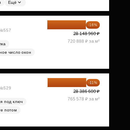
я
Ещё
23 645 126 ₽
-16%
, №557
28 148 960 ₽
720 888 ₽ за м²
лка
ное число окон
25 264 074 ₽
-11%
, №529
28 386 600 ₽
765 578 ₽ за м²
я под ключ
те потом