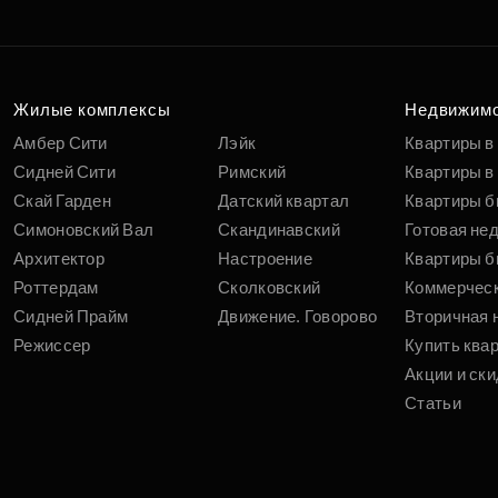
Жилые комплексы
Недвижим
Амбер Сити
Лэйк
Квартиры в
Сидней Сити
Римский
Квартиры в 
Скай Гарден
Датский квартал
Квартиры б
Симоновский Вал
Скандинавский
Готовая не
Архитектор
Настроение
Квартиры б
Роттердам
Сколковский
Коммерчес
Сидней Прайм
Движение. Говорово
Вторичная 
Режиссер
Купить ква
Акции и ски
Статьи