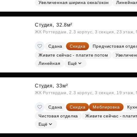
Субсидии
Увеличенная ширина окна/окон
Линейна
Студия,
32.8м²
ЖК Роттердам, 2.3 корпус, 3 секция, 23 этаж
Сдана
Скидка
Предчистовая отде
Живите сейчас - платите потом
Увеличен
Линейная
Ещё
Студия,
33м²
ЖК Роттердам, 2.3 корпус, 3 секция, 19 этаж
Сдана
Скидка
Меблировка
Кухн
Чистовая отделка
Живите сейчас - плати
Ещё