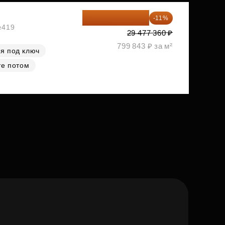
26 234 850 ₽
-11%
№419
29 477 360 ₽
799 843 ₽ за м²
я под ключ
те потом