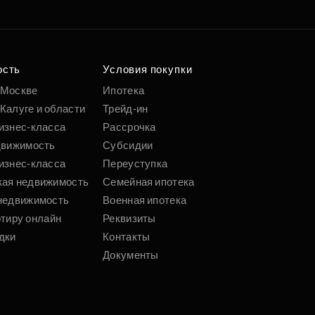
ость
Условия покупки
 Москве
Ипотека
Калуге и области
Трейд-ин
изнес-класса
Рассрочка
движимость
Субсидии
изнес-класса
Переуступка
кая недвижимость
Семейная ипотека
недвижимость
Военная ипотека
ртиру онлайн
Реквизиты
дки
Контакты
Документы