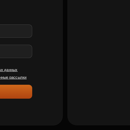
ых данных
нные рассылки