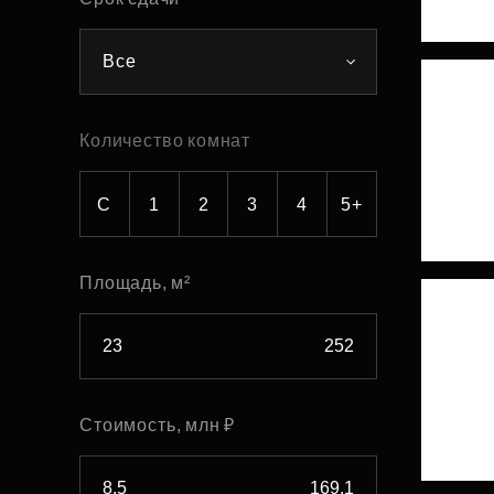
Рефинансирование
Все
Количество комнат
С
1
2
3
4
5+
Площадь, м²
Стоимость, млн ₽