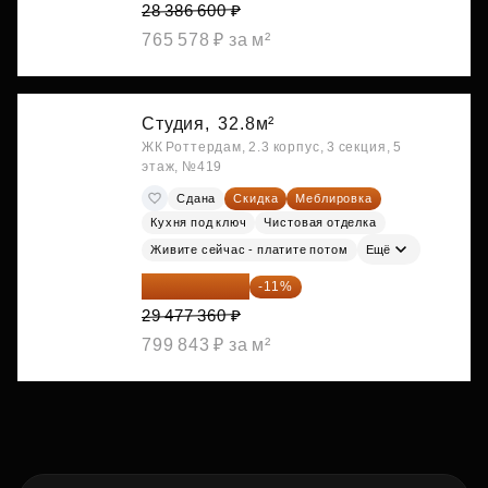
28 386 600 ₽
765 578 ₽ за м²
Студия,
32.8м²
ЖК Роттердам, 2.3 корпус, 3 секция, 5
этаж, №419
Сдана
Скидка
Меблировка
Кухня под ключ
Чистовая отделка
Живите сейчас - платите потом
Ещё
26 234 850 ₽
-11%
29 477 360 ₽
799 843 ₽ за м²