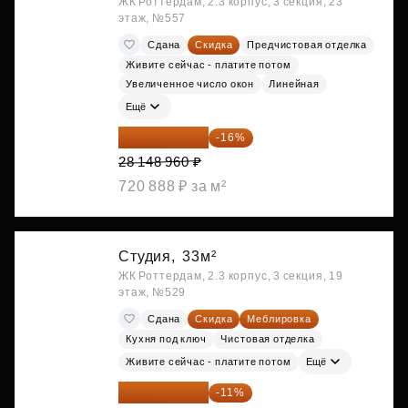
ЖК Роттердам, 2.3 корпус, 3 секция, 23
этаж, №557
Сдана
Скидка
Предчистовая отделка
Живите сейчас - платите потом
Увеличенное число окон
Линейная
Ещё
23 645 126 ₽
-16%
28 148 960 ₽
720 888 ₽ за м²
Студия,
33м²
ЖК Роттердам, 2.3 корпус, 3 секция, 19
этаж, №529
Сдана
Скидка
Меблировка
Кухня под ключ
Чистовая отделка
Живите сейчас - платите потом
Ещё
25 264 074 ₽
-11%