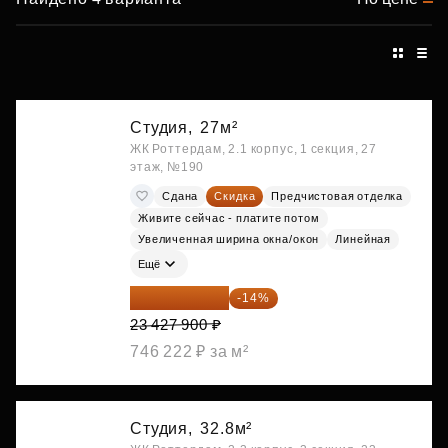
Студия,
27м²
ЖК Роттердам, 2.1 корпус, 1 секция, 27
этаж, №190
Сдана
Скидка
Предчистовая отделка
Живите сейчас - платите потом
Увеличенная ширина окна/окон
Линейная
Ещё
20 147 994 ₽
-14%
23 427 900 ₽
746 222 ₽ за м²
Студия,
32.8м²