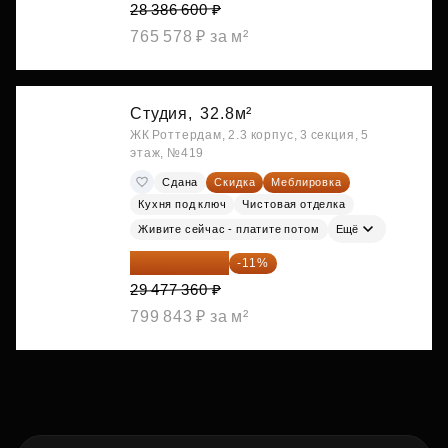
28 386 600 ₽
765 578 ₽ за м²
Студия,
32.8м²
ЖК Роттердам, 2.3 корпус, 3 секция, 5
этаж, №419
Сдана
Скидка
Меблировка
Кухня под ключ
Чистовая отделка
Живите сейчас - платите потом
Ещё
26 234 850 ₽
-11%
29 477 360 ₽
799 843 ₽ за м²