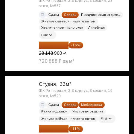
ЖК Роттердам, 2.3 корпус, 3 секция, 23
этаж, №557
Сдана
Скидка
Предчистовая отделка
Живите сейчас - платите потом
Увеличенное число окон
Линейная
Ещё
23 645 126 ₽
-16%
28 148 960 ₽
720 888 ₽ за м²
Студия,
33м²
ЖК Роттердам, 2.3 корпус, 3 секция, 19
этаж, №529
Сдана
Скидка
Меблировка
Кухня под ключ
Чистовая отделка
Живите сейчас - платите потом
Ещё
25 264 074 ₽
-11%