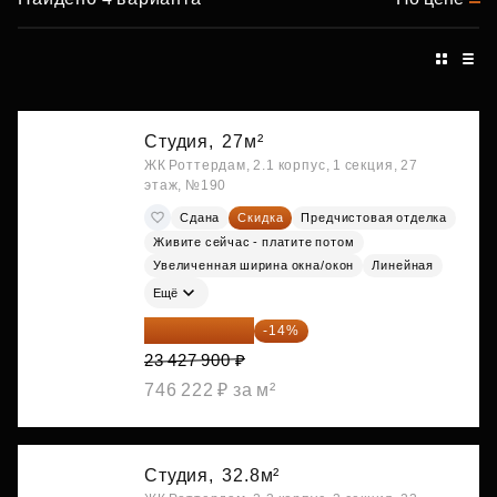
Студия,
27м²
ЖК Роттердам, 2.1 корпус, 1 секция, 27
этаж, №190
Сдана
Скидка
Предчистовая отделка
Живите сейчас - платите потом
Увеличенная ширина окна/окон
Линейная
Ещё
20 147 994 ₽
-14%
23 427 900 ₽
746 222 ₽ за м²
Студия,
32.8м²