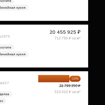
 хотите
Линейная кухня
20 455 925 ₽
 №1875
712 750 ₽ за м²
 хотите
Линейная кухня
20 467 441 ₽
-14%
, №627
23 799 350 ₽
510 410 ₽ за м²
делка
ес