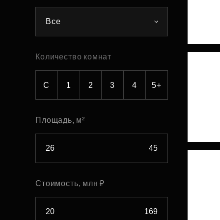
Рефинансирование
Все
Количество комнат
С
1
2
3
4
5+
Площадь, м²
Стоимость, млн ₽