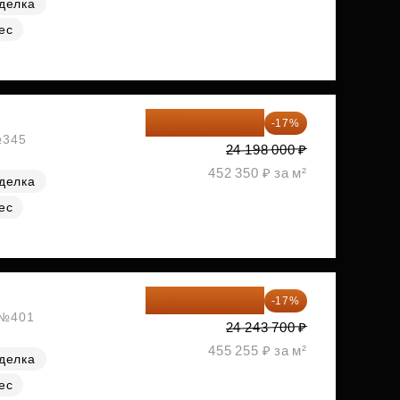
делка
ес
20 084 340 ₽
-17%
№345
24 198 000 ₽
452 350 ₽ за м²
делка
ес
20 122 271 ₽
-17%
, №401
24 243 700 ₽
455 255 ₽ за м²
делка
ес