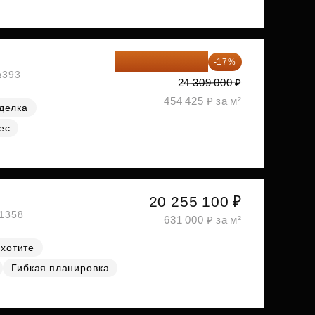
20 176 470 ₽
-17%
№393
24 309 000 ₽
454 425 ₽ за м²
делка
ес
20 255 100 ₽
№1358
631 000 ₽ за м²
 хотите
Гибкая планировка