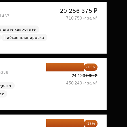
20 256 375 ₽
№1467
710 750 ₽ за м²
латите как хотите
Гибкая планировка
20 260 800 ₽
-16%
№338
24 120 000 ₽
450 240 ₽ за м²
делка
ес
20 305 701 ₽
-17%