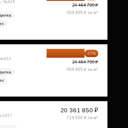
ж, №425
24 464 700 ₽
459 405 ₽ за м²
делка
ес
20 305 701 ₽
-17%
, №433
24 464 700 ₽
459 405 ₽ за м²
делка
ес
20 361 850 ₽
 №1927
719 500 ₽ за м²