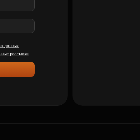
ых данных
нные рассылки