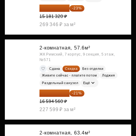
11 689 616 ₽
-23%
15 181 320 ₽
269 346 ₽ за м²
2-комнатная,
57.6м²
ЖК Римский, 7 корпус, 9 секция, 5 этаж,
№571
Сдана
Скидка
Без отделки
Живите сейчас - платите потом
Лоджия
Раздельный санузел
Ещё
13 109 702 ₽
-21%
16 594 560 ₽
227 599 ₽ за м²
2-комнатная,
63.4м²