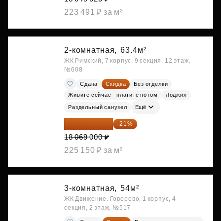
223 491 ₽ за м²
2-комнатная,
63.4м²
ЖК Римский, 7 корпус, 9 секция, 12 этаж,
№608
Сдана
Скидка
Без отделки
Живите сейчас - платите потом
Лоджия
Раздельный санузел
Ещё
14 274 510 ₽
-21%
18 069 000 ₽
225 150 ₽ за м²
3-комнатная,
54м²
ЖК Движение. Говорово, 1 корпус, 4
секция, 2 этаж, №517