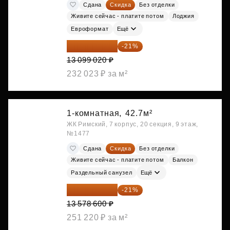
Сдана
Скидка
Без отделки
Живите сейчас - платите потом
Лоджия
Евроформат
Ещё
10 348 226 ₽
-21%
13 099 020 ₽
232 023 ₽ за м²
1-комнатная,
42.7м²
ЖК Римский, 7 корпус, 20 секция, 9 этаж,
№1477
Сдана
Скидка
Без отделки
Живите сейчас - платите потом
Балкон
Раздельный санузел
Ещё
10 727 094 ₽
-21%
13 578 600 ₽
251 220 ₽ за м²