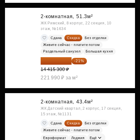
2-комнатная,
51.3м²
ЖК Римский, 8 корпус, 22 секция, 10
этаж, №1634
Сдана
Скидка
Без отделки
Живите сейчас - платите потом
Раздельный санузел
Большая кухня
11 388 087 ₽
-21%
14 415 300 ₽
221 990 ₽ за м²
2-комнатная,
43.4м²
ЖК Датский квартал, 2 корпус, 17 секция,
15 этаж, №1131
Сдана
Скидка
Без отделки
Живите сейчас - платите потом
Евроформат
Лоджия
Ещё