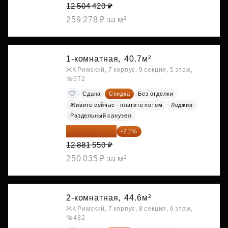
12 504 420 ₽
259 278 ₽ за м²
1-комнатная,
40.7м²
ЖК Римский, 7 корпус, 9 секция, 5 этаж,
№572
Сдана
Скидка
Без отделки
Живите сейчас - платите потом
Лоджия
Раздельный санузел
10 176 425 ₽
-21%
12 881 550 ₽
250 035 ₽ за м²
2-комнатная,
44.6м²
ЖК Римский, 7 корпус, 8 секция, 6 этаж,
№482