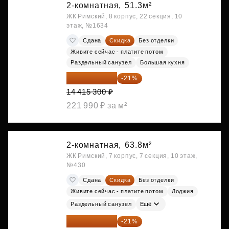
2-комнатная,
51.3м²
ЖК Римский, 8 корпус, 22 секция, 10
этаж, №1634
Сдана
Скидка
Без отделки
Живите сейчас - платите потом
Раздельный санузел
Большая кухня
11 388 087 ₽
-21%
14 415 300 ₽
221 990 ₽ за м²
2-комнатная,
63.8м²
ЖК Римский, 7 корпус, 7 секция, 10 этаж,
№430
Сдана
Скидка
Без отделки
Живите сейчас - платите потом
Лоджия
Раздельный санузел
Ещё
14 258 726 ₽
-21%