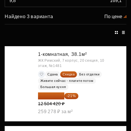
Найдено 3 варианта
По цене
1-комнатная,
38.1м²
ЖК Римский, 7 корпус, 20 секция, 10
этаж, №1481
Сдана
Скидка
Без отделки
Живите сейчас - платите потом
Большая кухня
9 878 492 ₽
-21%
12 504 420 ₽
259 278 ₽ за м²