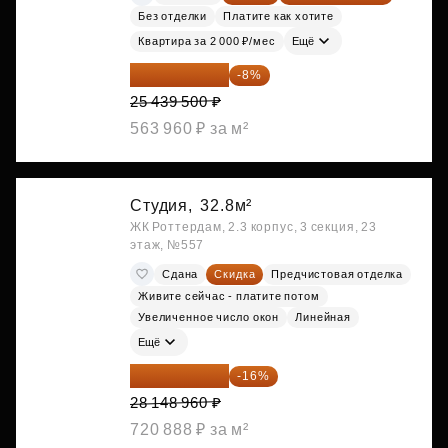
Без отделки
Платите как хотите
Квартира за 2 000 ₽/мес
Ещё
23 404 340 ₽
-8%
25 439 500 ₽
563 960 ₽ за м²
Студия,
32.8м²
ЖК Роттердам, 2.3 корпус, 3 секция, 23
этаж, №557
Сдана
Скидка
Предчистовая отделка
Живите сейчас - платите потом
Увеличенное число окон
Линейная
Ещё
23 645 126 ₽
-16%
28 148 960 ₽
720 888 ₽ за м²