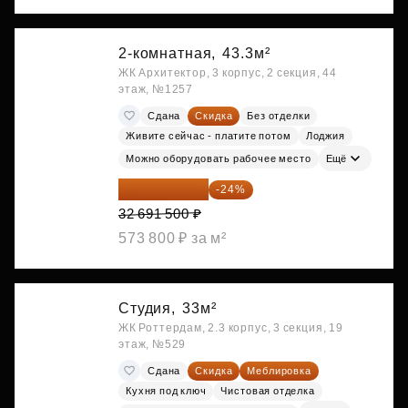
2-комнатная,
43.3м²
ЖК Архитектор, 3 корпус, 2 секция, 44
этаж, №1257
Сдана
Скидка
Без отделки
Живите сейчас - платите потом
Лоджия
Можно оборудовать рабочее место
Ещё
24 845 540 ₽
-24%
32 691 500 ₽
573 800 ₽ за м²
Студия,
33м²
ЖК Роттердам, 2.3 корпус, 3 секция, 19
этаж, №529
Сдана
Скидка
Меблировка
Кухня под ключ
Чистовая отделка