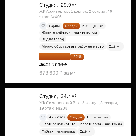
Студия,
29.9м²
ЖК Архитектор, 1 корпус, 2 секция, 40
этаж, №406
Сдана
Скидка
Без отделки
Живите сейчас - платите потом
Вид на город
Можно оборудовать рабочее место
Ещё
20 290 140 ₽
-22%
26 013 000 ₽
678 600 ₽ за м²
Студия,
34.4м²
ЖК Симоновский Вал, 3 корпус, 3 секция,
19 этаж, №208
4 кв 2029
Скидка
Без отделки
Платите как хотите
Квартира за 2 000 ₽/мес
Гибкая планировка
Ещё