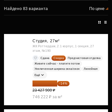
Найдено 83 варианта
По цене
Студия,
27м²
ЖК Роттердам, 2.1 корпус, 1 секция, 27
этаж, №190
Сдана
Скидка
Предчистовая отделка
Живите сейчас - платите потом
Увеличенная ширина окна/окон
Линейная
Ещё
20 147 994 ₽
-14%
23 427 900 ₽
746 222 ₽ за м²