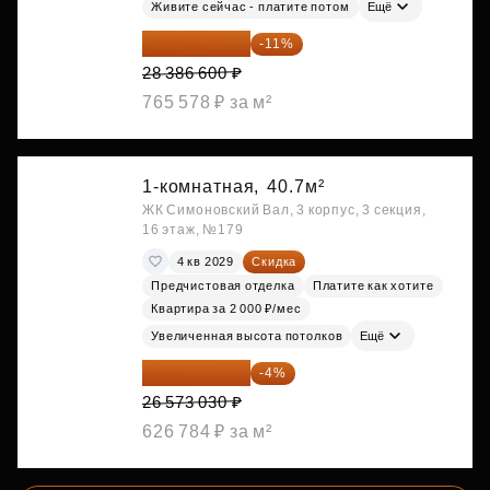
Живите сейчас - платите потом
Ещё
25 264 074 ₽
-11%
28 386 600 ₽
765 578 ₽ за м²
1-комнатная,
40.7м²
ЖК Симоновский Вал, 3 корпус, 3 секция,
16 этаж, №179
4 кв 2029
Скидка
Предчистовая отделка
Платите как хотите
Квартира за 2 000 ₽/мес
Увеличенная высота потолков
Ещё
25 510 109 ₽
-4%
26 573 030 ₽
626 784 ₽ за м²