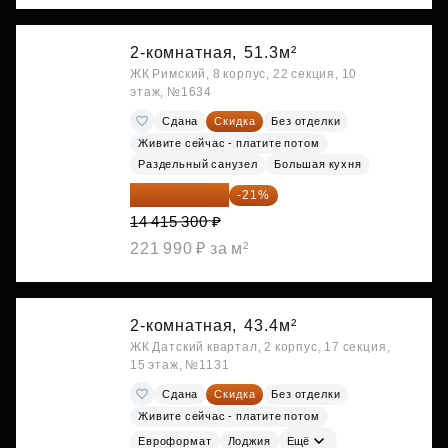
2-комнатная,
51.3м²
ЖК Римский, 8 корпус, 22 секция, 10
этаж, №1634
Сдана
Скидка
Без отделки
Живите сейчас - платите потом
Раздельный санузел
Большая кухня
11 388 087 ₽
-21%
14 415 300 ₽
221 990 ₽ за м²
2-комнатная,
43.4м²
ЖК Датский квартал, 2 корпус, 17 секция,
15 этаж, №1131
Сдана
Скидка
Без отделки
Живите сейчас - платите потом
Евроформат
Лоджия
Ещё