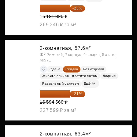
11 689 616 ₽
-23%
15 181 320 ₽
269 346 ₽ за м²
2-комнатная,
57.6м²
ЖК Римский, 7 корпус, 9 секция, 5 этаж,
№571
Сдана
Скидка
Без отделки
Живите сейчас - платите потом
Лоджия
Раздельный санузел
Ещё
13 109 702 ₽
-21%
16 594 560 ₽
227 599 ₽ за м²
2-комнатная,
63.4м²