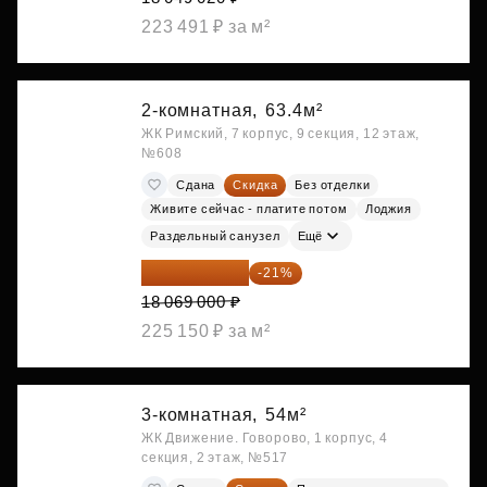
223 491 ₽ за м²
2-комнатная,
63.4м²
ЖК Римский, 7 корпус, 9 секция, 12 этаж,
№608
Сдана
Скидка
Без отделки
Живите сейчас - платите потом
Лоджия
Раздельный санузел
Ещё
14 274 510 ₽
-21%
18 069 000 ₽
225 150 ₽ за м²
3-комнатная,
54м²
ЖК Движение. Говорово, 1 корпус, 4
секция, 2 этаж, №517