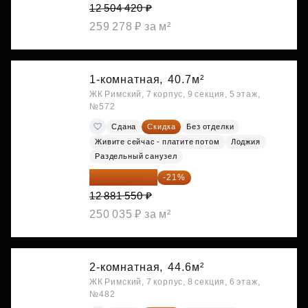
12 504 420 ₽
259 278 ₽ за м²
1-комнатная,
40.7м²
ЖК Римский, 7 корпус, 9 секция, 5 этаж,
№572
Сдана
Скидка
Без отделки
Живите сейчас - платите потом
Лоджия
Раздельный санузел
10 176 425 ₽
-21%
12 881 550 ₽
250 035 ₽ за м²
2-комнатная,
44.6м²
ЖК Римский, 7 корпус, 8 секция, 6 этаж,
№482