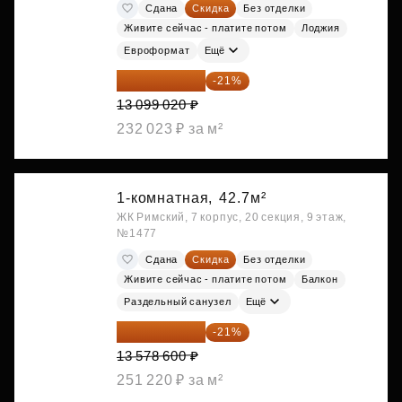
Сдана
Скидка
Без отделки
Живите сейчас - платите потом
Лоджия
Евроформат
Ещё
10 348 226 ₽
-21%
13 099 020 ₽
232 023 ₽ за м²
1-комнатная,
42.7м²
ЖК Римский, 7 корпус, 20 секция, 9 этаж,
№1477
Сдана
Скидка
Без отделки
Живите сейчас - платите потом
Балкон
Раздельный санузел
Ещё
10 727 094 ₽
-21%
13 578 600 ₽
251 220 ₽ за м²