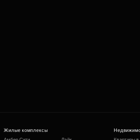
Жилые комплексы
Недвижим
Амбер Сити
Лэйк
Квартиры в