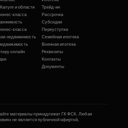
Калуге и области
Трейд-ин
изнес-класса
Рассрочка
движимость
Субсидии
изнес-класса
Переуступка
кая недвижимость
Семейная ипотека
недвижимость
Военная ипотека
ртиру онлайн
Реквизиты
дки
Контакты
Документы
 сайте материалы принадлежат ГК ФСК. Любая
овиях не является публичной офертой,