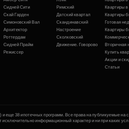
Сидней Сити
Римский
Квартиры в 
Скай Гарден
Датский квартал
Квартиры б
Симоновский Вал
Скандинавский
Готовая не
Архитектор
Настроение
Квартиры б
Роттердам
Сколковский
Коммерчес
Сидней Прайм
Движение. Говорово
Вторичная 
Режиссер
Купить ква
Акции и ски
Статьи
5) и еще 38 ипотечных программ. Все права на публикуемые на
т исключительно информационный характер и ни при каких усл