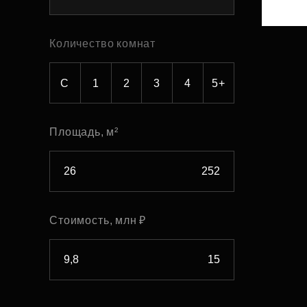
Рефинансирование
Количество комнат
С
1
2
3
4
5+
Площадь, м²
Стоимость, млн ₽