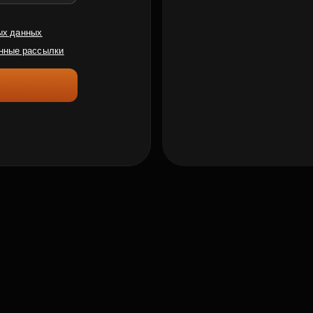
ых данных
нные рассылки