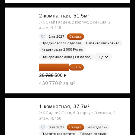
2-комнатная,
51.5м²
ЖК Скай Гарден, 2 корпус, 2 секция, 2
этаж, №218
1 кв 2027
Скидка
Предчистовая отделка
Платите как хотите
Квартира за 2 000 ₽/мес
Панорамное окно (1 и более)
Ещё
22 184 655 ₽
-17%
26 728 500 ₽
430 770 ₽ за м²
1-комнатная,
37.7м²
ЖК Сидней Сити, 6.3 корпус, 3 секция, 2
этаж, №456
3 кв 2027
Скидка
Без отделки
Платите как хотите
Тёплая лоджия