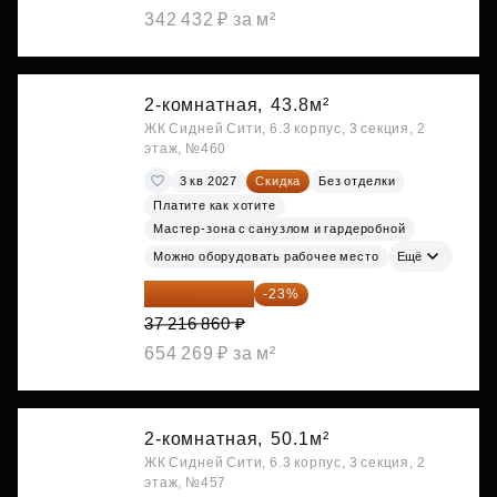
342 432 ₽ за м²
2-комнатная,
43.8м²
ЖК Сидней Сити, 6.3 корпус, 3 секция, 2
этаж, №460
3 кв 2027
Скидка
Без отделки
Платите как хотите
Мастер-зона с санузлом и гардеробной
Можно оборудовать рабочее место
Ещё
28 656 982 ₽
-23%
37 216 860 ₽
654 269 ₽ за м²
2-комнатная,
50.1м²
ЖК Сидней Сити, 6.3 корпус, 3 секция, 2
этаж, №457