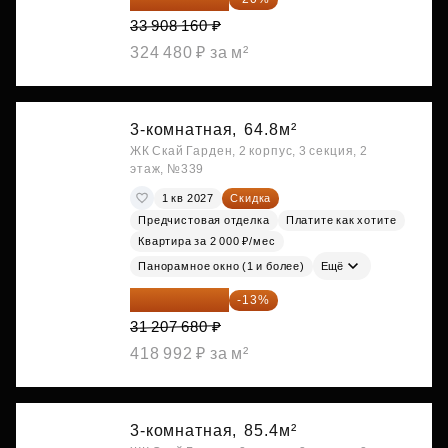
33 908 160 ₽
324 480 ₽ за м²
3-комнатная,
64.8м²
ЖК Скай Гарден, 2 корпус, 3 секция, 2
этаж, №339
1 кв 2027
Скидка
Предчистовая отделка
Платите как хотите
Квартира за 2 000 ₽/мес
Панорамное окно (1 и более)
Ещё
27 150 682 ₽
-13%
31 207 680 ₽
418 992 ₽ за м²
3-комнатная,
85.4м²