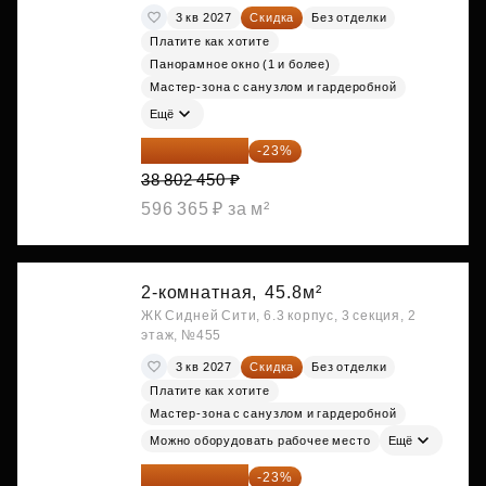
3 кв 2027
Скидка
Без отделки
Платите как хотите
Панорамное окно (1 и более)
Мастер-зона с санузлом и гардеробной
Ещё
29 877 887 ₽
-23%
38 802 450 ₽
596 365 ₽ за м²
2-комнатная,
45.8м²
ЖК Сидней Сити, 6.3 корпус, 3 секция, 2
этаж, №455
3 кв 2027
Скидка
Без отделки
Платите как хотите
Мастер-зона с санузлом и гардеробной
Можно оборудовать рабочее место
Ещё
29 965 520 ₽
-23%