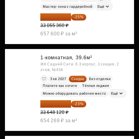
Мастер-зона с гардеробной
Ещё
24 791 520 ₽
-25%
33 055 360 ₽
657 600 ₽ за м²
1-комнатная,
39.6м²
ЖК Сидней Сити, 6.3 корпус, 3 секция, 2
этаж, №458
3 кв 2027
Скидка
Без отделки
Платите как хотите
Тёплая лоджия
Можно оборудовать рабочее место
Ещё
25 909 052 ₽
-23%
33 648 120 ₽
654 269 ₽ за м²