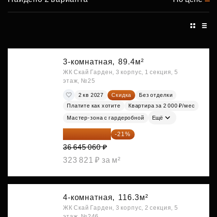
3-комнатная,
89.4м²
ЖК Скай Гарден, 3 корпус, 1 секция, 5
этаж, №25
2 кв 2027
Скидка
Без отделки
Платите как хотите
Квартира за 2 000 ₽/мес
Мастер-зона с гардеробной
Ещё
28 949 597 ₽
-21%
36 645 060 ₽
323 821 ₽ за м²
4-комнатная,
116.3м²
ЖК Скай Гарден, 3 корпус, 2 секция, 5
этаж, №246