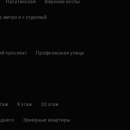
Нагатинская
Верхние котлы
с метро и с отделкой
ий проспект
Профсоюзная улица
этаж
9 этаж
10 этаж
еднего
Эркерные квартиры