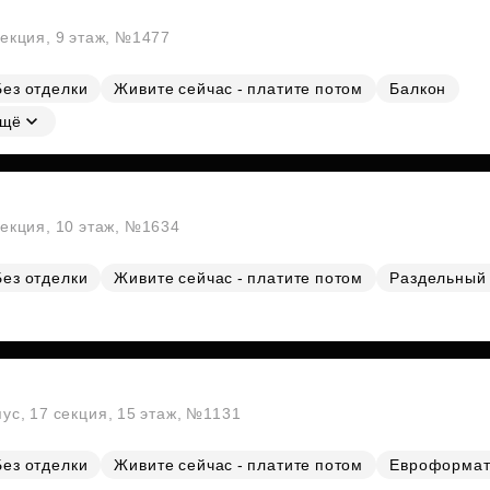
секция, 9 этаж, №1477
Без отделки
Живите сейчас - платите потом
Балкон
щё
секция, 10 этаж, №1634
Без отделки
Живите сейчас - платите потом
Раздельный 
пус, 17 секция, 15 этаж, №1131
Без отделки
Живите сейчас - платите потом
Евроформа