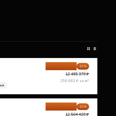
9 863 442 ₽
-21%
12 485 370 ₽
258 883 ₽ за м²
хня
9 878 492 ₽
-21%
12 504 420 ₽