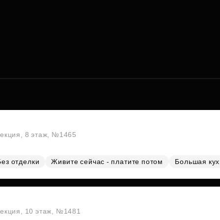
секция, 8 этаж, №1465
Без отделки
Живите сейчас - платите потом
Большая ку
секция, 10 этаж, №1481