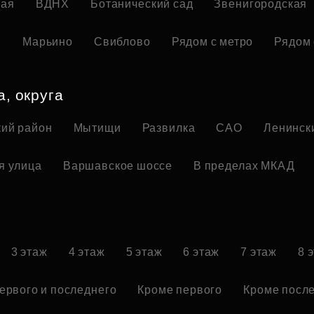
кая
ВДНХ
Ботанический сад
Звенигородская
я
Марьино
Свиблово
Рядом с метро
Рядом 
а, округа
ий район
Мытищи
Развилка
САО
Ленинск
я улица
Варшавское шоссе
В пределах МКАД
3 этаж
4 этаж
5 этаж
6 этаж
7 этаж
8 
ервого и последнего
Кроме первого
Кроме посл