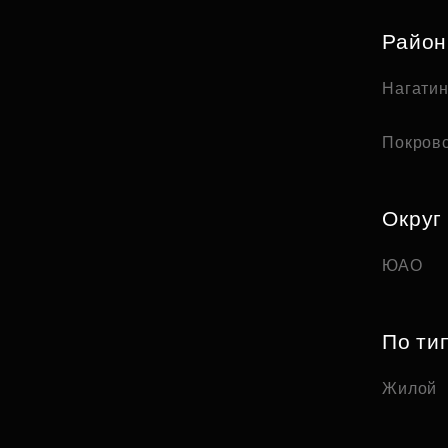
Райо
Нагати
Покров
Округ
ЮАО
По ти
Жилой