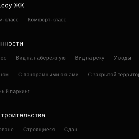
ассу ЖК
м-класс
Комфорт-класс
нности
лес
Вид на набережную
Вид на реку
У воды
оном
С панорамными окнами
С закрытой террито
ный паркинг
строительства
оване
Строящиеся
Сдан