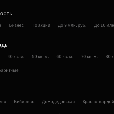
Субсидии
ость
е
Бизнес
По акции
До 9 млн. руб.
До 10 млн
адь
.
40 кв. м.
50 кв. м.
60 кв. м.
70 кв. м.
80 к
баритные
о
ево
Бибирево
Домодедовская
Красногвардей