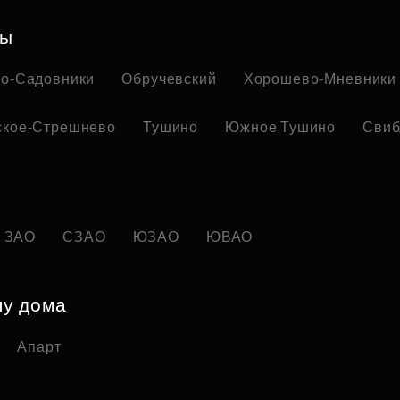
ны
но-Садовники
Обручевский
Хорошево-Мневники
ское-Стрешнево
Тушино
Южное Тушино
Свиб
ЗАО
СЗАО
ЮЗАО
ЮВАО
пу дома
Апарт