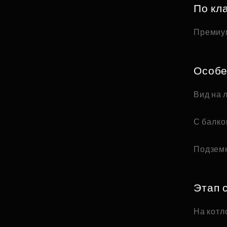
По кл
Премиу
Особе
Вид на 
С балк
Подзем
Этап 
На котл