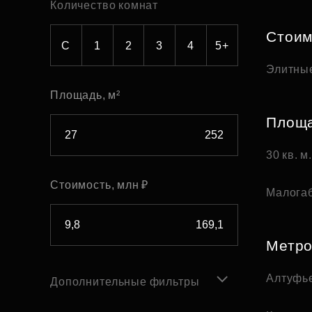
Количество комнат
Рефинансирование
Стоим
С
1
2
3
4
5+
Элитны
Площадь, м²
Площ
30 кв. м
Стоимость, млн ₽
Малога
Метр
Алтуфь
Дополнительные фильтры