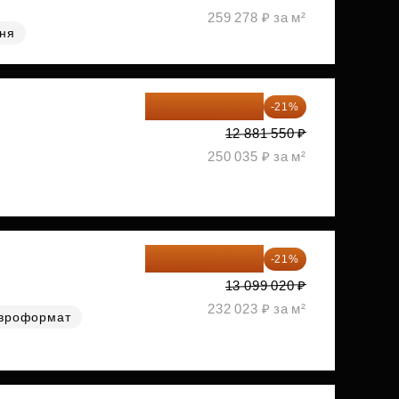
259 278 ₽ за м²
хня
10 176 425 ₽
-21%
12 881 550 ₽
250 035 ₽ за м²
10 348 226 ₽
-21%
13 099 020 ₽
232 023 ₽ за м²
вроформат