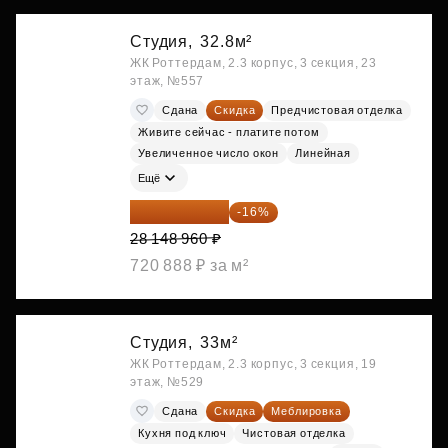
Студия,
32.8м²
ЖК Роттердам, 2.3 корпус, 3 секция, 23
этаж, №557
Сдана
Скидка
Предчистовая отделка
Живите сейчас - платите потом
Увеличенное число окон
Линейная
Ещё
23 645 126 ₽
-16%
28 148 960 ₽
720 888 ₽ за м²
Студия,
33м²
ЖК Роттердам, 2.3 корпус, 3 секция, 19
этаж, №529
Сдана
Скидка
Меблировка
Кухня под ключ
Чистовая отделка