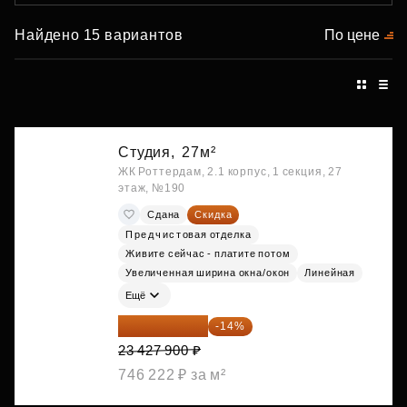
Найдено 15 вариантов
По цене
Студия,
27м²
ЖК Роттердам, 2.1 корпус, 1 секция, 27
этаж, №190
Сдана
Скидка
Предчистовая отделка
Живите сейчас - платите потом
Увеличенная ширина окна/окон
Линейная
Ещё
20 147 994 ₽
-14%
23 427 900 ₽
746 222 ₽ за м²