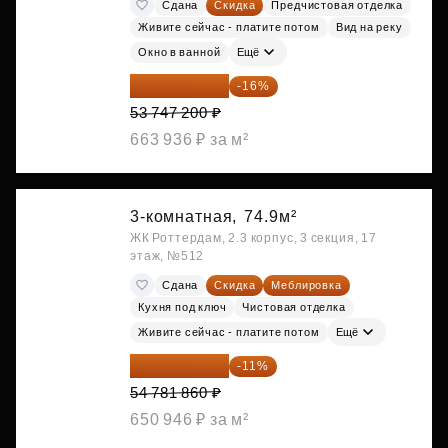
Сдана
Скидка
Предчистовая отделка
Живите сейчас - платите потом
Вид на реку
Окно в ванной
Ещё
45 147 648 ₽
-16%
53 747 200 ₽
663 936 ₽ за м²
3-комнатная,
74.9м²
ЖК Роттердам, 2.3 корпус, 3 секция, 17
этаж, №512
Сдана
Скидка
Меблировка
Кухня под ключ
Чистовая отделка
Живите сейчас - платите потом
Ещё
48 755 855 ₽
-11%
54 781 860 ₽
650 946 ₽ за м²