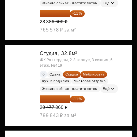
Живите сейчас - платите потом
Ещё
25 264 074 ₽
-11%
28 386 600 ₽
765 578 ₽ за м²
Студия,
32.8м²
ЖК Роттердам, 2.3 корпус, 3 секция, 5
этаж, №419
Сдана
Скидка
Меблировка
Кухня под ключ
Чистовая отделка
Живите сейчас - платите потом
Ещё
26 234 850 ₽
-11%
29 477 360 ₽
799 843 ₽ за м²