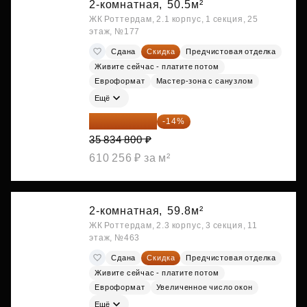
2-комнатная,
50.5м²
ЖК Роттердам, 2.1 корпус, 1 секция, 25
этаж, №177
Сдана
Скидка
Предчистовая отделка
Живите сейчас - платите потом
Евроформат
Мастер-зона с санузлом
Ещё
30 817 928 ₽
-14%
35 834 800 ₽
610 256 ₽ за м²
2-комнатная,
59.8м²
ЖК Роттердам, 2.3 корпус, 3 секция, 11
этаж, №463
Сдана
Скидка
Предчистовая отделка
Живите сейчас - платите потом
Евроформат
Увеличенное число окон
Ещё