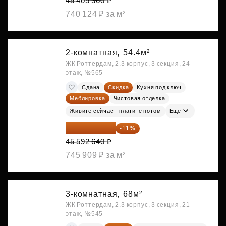
45 405 360 ₽
740 124 ₽ за м²
2-комнатная,
54.4м²
ЖК Роттердам, 2.3 корпус, 3 секция, 24
этаж, №565
Сдана
Скидка
Кухня под ключ
Меблировка
Чистовая отделка
Живите сейчас - платите потом
Ещё
40 577 450 ₽
-11%
45 592 640 ₽
745 909 ₽ за м²
3-комнатная,
68м²
ЖК Роттердам, 2.3 корпус, 3 секция, 21
этаж, №545