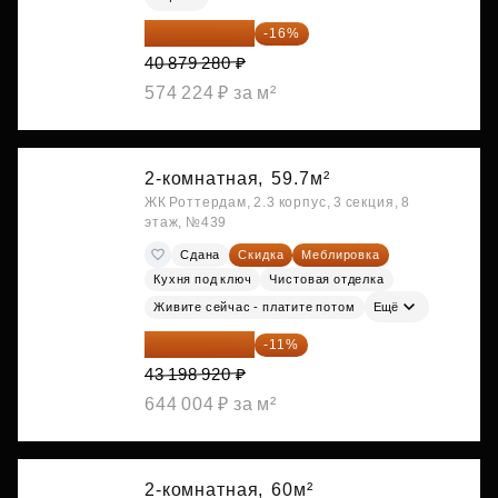
34 338 595 ₽
-16%
40 879 280 ₽
574 224 ₽ за м²
2-комнатная,
59.7м²
ЖК Роттердам, 2.3 корпус, 3 секция, 8
этаж, №439
Сдана
Скидка
Меблировка
Кухня под ключ
Чистовая отделка
Живите сейчас - платите потом
Ещё
38 447 039 ₽
-11%
43 198 920 ₽
644 004 ₽ за м²
2-комнатная,
60м²