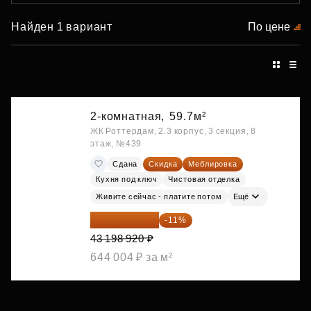
Найден 1 вариант
По цене
2-комнатная,
59.7м²
ЖК Роттердам, 2.3 корпус, 3 секция, 8
этаж, №439
Сдана
Скидка
Меблировка
Кухня под ключ
Чистовая отделка
Живите сейчас - платите потом
Ещё
38 447 039 ₽
-11%
43 198 920 ₽
644 004 ₽ за м²