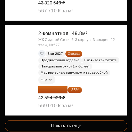
43 320 640 ₽
567 710 ₽ за м²
2-комнатная,
49.8м²
ЖК Сидней Сити, 6.3 корпус, 3 секция, 12
этаж, №577
3 кв 2027
Скидка
Предчистовая отделка
Платите как хотите
Панорамное окно (1 и более)
Мастер-зона с санузлом и гардеробной
Ещё
28 336 698 ₽
-35%
43 594 920 ₽
569 010 ₽ за м²
Показать еще