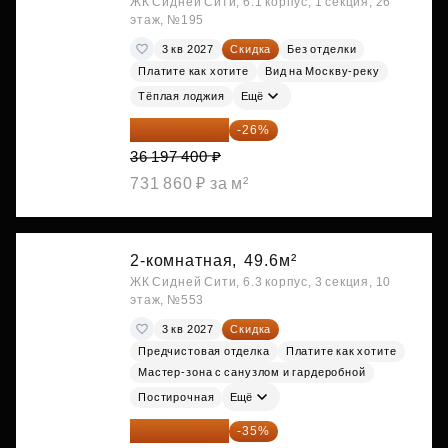
ЖК Сидней Сити, 6.1 корпус, 1 секция, 26
этаж, №195
3 кв 2027
Скидка
Без отделки
Платите как хотите
Вид на Москву-реку
Тёплая лоджия
Ещё
26 786 076 ₽
-26%
36 197 400 ₽
731 860 ₽ за м²
2-комнатная,
49.6м²
ЖК Сидней Сити, 6.3 корпус, 3 секция, 10
этаж, №553
3 кв 2027
Скидка
Предчистовая отделка
Платите как хотите
Мастер-зона с санузлом и гардеробной
Постирочная
Ещё
28 158 416 ₽
-35%