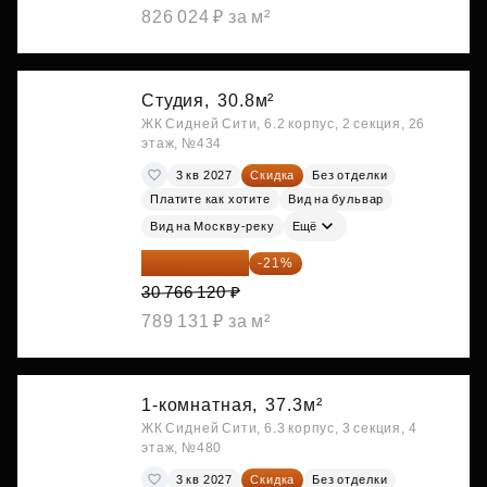
826 024 ₽ за м²
Студия,
30.8м²
ЖК Сидней Сити, 6.2 корпус, 2 секция, 26
этаж, №434
3 кв 2027
Скидка
Без отделки
Платите как хотите
Вид на бульвар
Вид на Москву-реку
Ещё
24 305 235 ₽
-21%
30 766 120 ₽
789 131 ₽ за м²
1-комнатная,
37.3м²
ЖК Сидней Сити, 6.3 корпус, 3 секция, 4
этаж, №480
3 кв 2027
Скидка
Без отделки