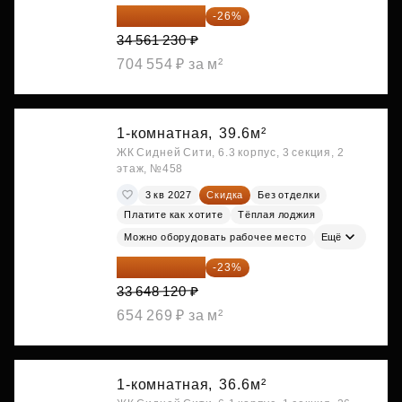
25 575 310 ₽
-26%
34 561 230 ₽
704 554 ₽ за м²
1-комнатная,
39.6м²
ЖК Сидней Сити, 6.3 корпус, 3 секция, 2
этаж, №458
3 кв 2027
Скидка
Без отделки
Платите как хотите
Тёплая лоджия
Можно оборудовать рабочее место
Ещё
25 909 052 ₽
-23%
33 648 120 ₽
654 269 ₽ за м²
1-комнатная,
36.6м²