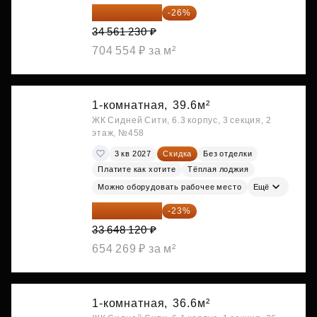
25 575 310 ₽
-26%
34 561 230 ₽
704 554 ₽ за м²
1-комнатная,
39.6м²
ЖК Сидней Сити, 6.3 корпус, 3 секция, 2
этаж, №458
3 кв 2027
Скидка
Без отделки
Платите как хотите
Тёплая лоджия
Можно оборудовать рабочее место
Ещё
25 909 052 ₽
-23%
33 648 120 ₽
654 269 ₽ за м²
1-комнатная,
36.6м²