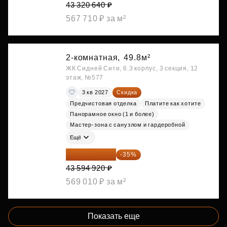
43 320 640 ₽
567 710 ₽ за м²
2-комнатная,
49.8м²
ЖК Сидней Сити, 6.3 корпус, 3 секция, 12
этаж, №577
3 кв 2027
Скидка
Предчистовая отделка
Платите как хотите
Панорамное окно (1 и более)
Мастер-зона с санузлом и гардеробной
Ещё
28 336 698 ₽
-35%
43 594 920 ₽
569 010 ₽ за м²
Показать еще