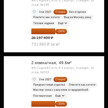
ЖК Сидней Сити, 6.1 корпус, 1 секция, 26
этаж, №195
3 кв 2027
Скидка
Без отделки
Платите как хотите
Вид на Москву-реку
Тёплая лоджия
Ещё
26 786 076 ₽
-26%
36 197 400 ₽
731 860 ₽ за м²
2-комнатная,
49.6м²
ЖК Сидней Сити, 6.3 корпус, 3 секция, 10
этаж, №553
3 кв 2027
Скидка
Предчистовая отделка
Платите как хотите
Мастер-зона с санузлом и гардеробной
Постирочная
Ещё
28 158 416 ₽
-35%