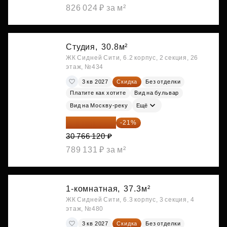
826 024 ₽ за м²
Студия,
30.8м²
ЖК Сидней Сити, 6.2 корпус, 2 секция, 26
этаж, №434
3 кв 2027
Скидка
Без отделки
Платите как хотите
Вид на бульвар
Вид на Москву-реку
Ещё
24 305 235 ₽
-21%
30 766 120 ₽
789 131 ₽ за м²
1-комнатная,
37.3м²
ЖК Сидней Сити, 6.3 корпус, 3 секция, 4
этаж, №480
3 кв 2027
Скидка
Без отделки