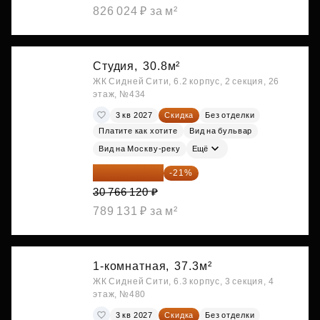
826 024 ₽ за м²
Студия,
30.8м²
ЖК Сидней Сити, 6.2 корпус, 2 секция, 26
этаж, №434
3 кв 2027
Скидка
Без отделки
Платите как хотите
Вид на бульвар
Вид на Москву-реку
Ещё
24 305 235 ₽
-21%
30 766 120 ₽
789 131 ₽ за м²
1-комнатная,
37.3м²
ЖК Сидней Сити, 6.3 корпус, 3 секция, 4
этаж, №480
3 кв 2027
Скидка
Без отделки