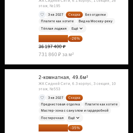
ЖК Сидней Сити, 6.1 корпус, 1 секция, 26
этаж, №195
3 кв 2027
Скидка
Без отделки
Платите как хотите
Вид на Москву-реку
Тёплая лоджия
Ещё
26 786 076 ₽
-26%
36 197 400 ₽
731 860 ₽ за м²
2-комнатная,
49.6м²
ЖК Сидней Сити, 6.3 корпус, 3 секция, 10
этаж, №553
3 кв 2027
Скидка
Предчистовая отделка
Платите как хотите
Мастер-зона с санузлом и гардеробной
Постирочная
Ещё
28 158 416 ₽
-35%