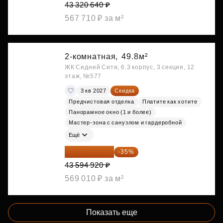
43 320 640 ₽
567 710 ₽ за м²
2-комнатная,
49.8м²
ЖК Сидней Сити, 6.3 корпус, 3 секция, 12
этаж, №577
3 кв 2027
Скидка
Предчистовая отделка
Платите как хотите
Панорамное окно (1 и более)
Мастер-зона с санузлом и гардеробной
Ещё
28 336 698 ₽
-35%
43 594 920 ₽
569 010 ₽ за м²
Показать еще