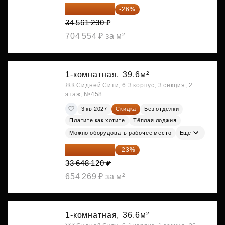
25 575 310 ₽
-26%
34 561 230 ₽
704 554 ₽ за м²
1-комнатная,
39.6м²
ЖК Сидней Сити, 6.3 корпус, 3 секция, 2
этаж, №458
3 кв 2027
Скидка
Без отделки
Платите как хотите
Тёплая лоджия
Можно оборудовать рабочее место
Ещё
25 909 052 ₽
-23%
33 648 120 ₽
654 269 ₽ за м²
1-комнатная,
36.6м²