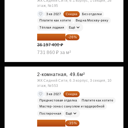
ЖК Сидней Сити, 6.1 корпус, 1 секция, 26
этаж, №195
3 кв 2027
Скидка
Без отделки
Платите как хотите
Вид на Москву-реку
Тёплая лоджия
Ещё
26 786 076 ₽
-26%
36 197 400 ₽
731 860 ₽ за м²
2-комнатная,
49.6м²
ЖК Сидней Сити, 6.3 корпус, 3 секция, 10
этаж, №553
3 кв 2027
Скидка
Предчистовая отделка
Платите как хотите
Мастер-зона с санузлом и гардеробной
Постирочная
Ещё
28 158 416 ₽
-35%