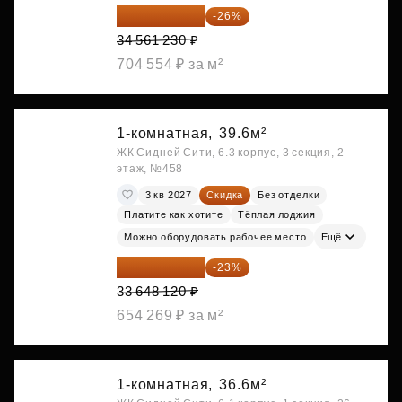
25 575 310 ₽
-26%
34 561 230 ₽
704 554 ₽ за м²
1-комнатная,
39.6м²
ЖК Сидней Сити, 6.3 корпус, 3 секция, 2
этаж, №458
3 кв 2027
Скидка
Без отделки
Платите как хотите
Тёплая лоджия
Можно оборудовать рабочее место
Ещё
25 909 052 ₽
-23%
33 648 120 ₽
654 269 ₽ за м²
1-комнатная,
36.6м²