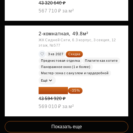
43 320 640 ₽
567 710 ₽ за м²
2-комнатная,
49.8м²
ЖК Сидней Сити, 6.3 корпус, 3 секция, 12
этаж, №577
3 кв 2027
Скидка
Предчистовая отделка
Платите как хотите
Панорамное окно (1 и более)
Мастер-зона с санузлом и гардеробной
Ещё
28 336 698 ₽
-35%
43 594 920 ₽
569 010 ₽ за м²
Показать еще