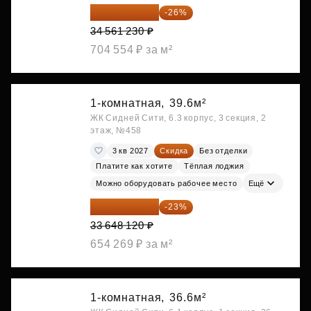
25 575 310 ₽
-26%
34 561 230 ₽
704 554 ₽ за м²
1-комнатная,
39.6м²
ЖК Сидней Сити, 6.3 корпус, 3 секция, 2
этаж, №458
3 кв 2027
Скидка
Без отделки
Платите как хотите
Тёплая лоджия
Можно оборудовать рабочее место
Ещё
25 909 052 ₽
-23%
33 648 120 ₽
654 269 ₽ за м²
1-комнатная,
36.6м²