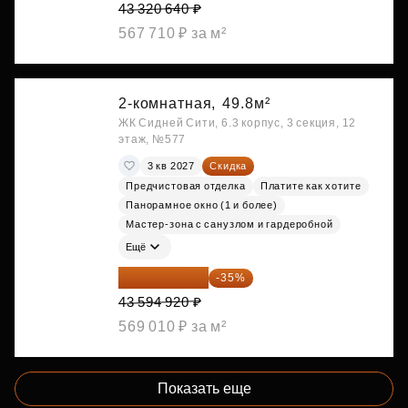
43 320 640 ₽
567 710 ₽ за м²
2-комнатная,
49.8м²
ЖК Сидней Сити, 6.3 корпус, 3 секция, 12
этаж, №577
3 кв 2027
Скидка
Предчистовая отделка
Платите как хотите
Панорамное окно (1 и более)
Мастер-зона с санузлом и гардеробной
Ещё
28 336 698 ₽
-35%
43 594 920 ₽
569 010 ₽ за м²
Показать еще