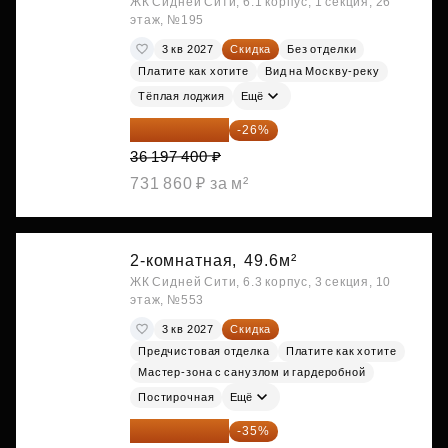
ЖК Сидней Сити, 6.1 корпус, 1 секция, 26
этаж, №195
3 кв 2027
Скидка
Без отделки
Платите как хотите
Вид на Москву-реку
Тёплая лоджия
Ещё
26 786 076 ₽
-26%
36 197 400 ₽
731 860 ₽ за м²
2-комнатная,
49.6м²
ЖК Сидней Сити, 6.3 корпус, 3 секция, 10
этаж, №553
3 кв 2027
Скидка
Предчистовая отделка
Платите как хотите
Мастер-зона с санузлом и гардеробной
Постирочная
Ещё
28 158 416 ₽
-35%