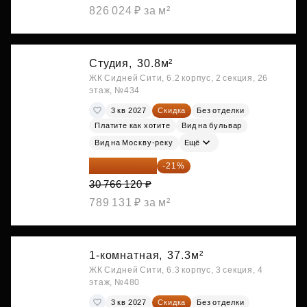
826 024 ₽ за м²
Студия,
30.8м²
ЖК Сидней Сити, 6.2 корпус, 2 секция, 26
этаж, №434
3 кв 2027
Скидка
Без отделки
Платите как хотите
Вид на бульвар
Вид на Москву-реку
Ещё
24 305 235 ₽
-21%
30 766 120 ₽
789 131 ₽ за м²
1-комнатная,
37.3м²
ЖК Сидней Сити, 6.3 корпус, 3 секция, 4
этаж, №480
3 кв 2027
Скидка
Без отделки