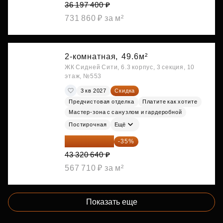
36 197 400 ₽
731 860 ₽ за м²
2-комнатная,
49.6м²
ЖК Сидней Сити, 6.3 корпус, 3 секция, 10
этаж, №553
3 кв 2027
Скидка
Предчистовая отделка
Платите как хотите
Мастер-зона с санузлом и гардеробной
Постирочная
Ещё
28 158 416 ₽
-35%
43 320 640 ₽
567 710 ₽ за м²
Показать еще