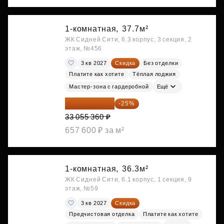
1-комнатная,
37.7м²
ЖК Сидней Сити, 6.3 корпус, 3 секция, 2
этаж, №456
3 кв 2027
Скидка
Без отделки
Платите как хотите
Тёплая лоджия
Мастер-зона с гардеробной
Ещё
24 791 520 ₽
-25%
33 055 360 ₽
657 600 ₽ за м²
1-комнатная,
36.3м²
ЖК Сидней Сити, 6.1 корпус, 1 секция, 9
этаж, №59
3 кв 2027
Скидка
Предчистовая отделка
Платите как хотите