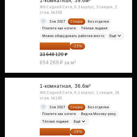
1-комнатная,
39.6м²
ЖК Сидней Сити, 6.3 корпус, 3 секция, 2
этаж, №458
3 кв 2027
Скидка
Без отделки
Платите как хотите
Тёплая лоджия
Можно оборудовать рабочее место
Ещё
25 909 052 ₽
-23%
33 648 120 ₽
654 269 ₽ за м²
1-комнатная,
36.6м²
ЖК Сидней Сити, 6.1 корпус, 1 секция, 26
этаж, №195
3 кв 2027
Скидка
Без отделки
Платите как хотите
Вид на Москву-реку
Тёплая лоджия
Ещё
26 786 076 ₽
-26%