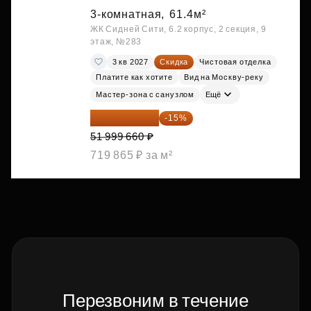
3-комнатная,
61.4м²
ЖК Сидней Сити, 6.2 корпус, 2 секция, 9
этаж, №283
3 кв 2027
Скидка
Чистовая отделка
Платите как хотите
Вид на Москву-реку
Мастер-зона с санузлом
Ещё
44 199 711 ₽
-15%
51 999 660 ₽
719 865 ₽ за м²
Перезвоним в течение