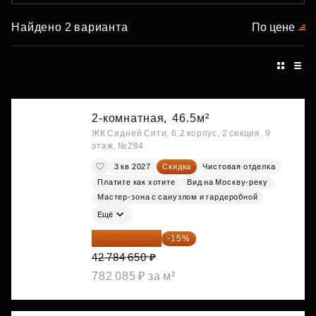
Найдено 2 варианта
По цене
2-комнатная,
46.5м²
ЖК Сидней Сити, 6.2 корпус, 2 секция, 9
этаж, №284
3 кв 2027
Скидка
Чистовая отделка
Платите как хотите
Вид на Москву-реку
Мастер-зона с санузлом и гардеробной
Ещё
36 366 953 ₽
-15%
42 784 650 ₽
782 085 ₽ за м²