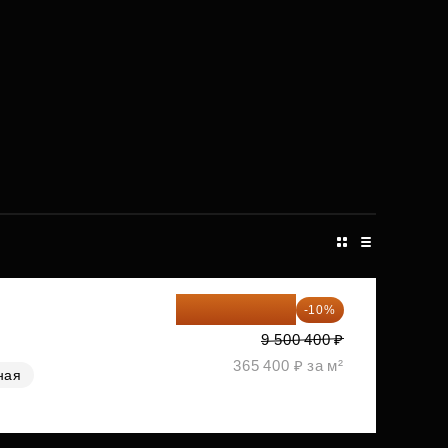
8 550 360 ₽
-10%
9 500 400 ₽
365 400 ₽ за м²
ная