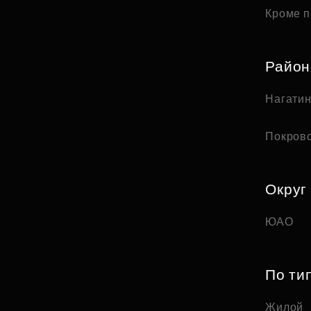
Кроме п
Райо
Нагати
Покров
Округ
ЮАО
По ти
Жилой