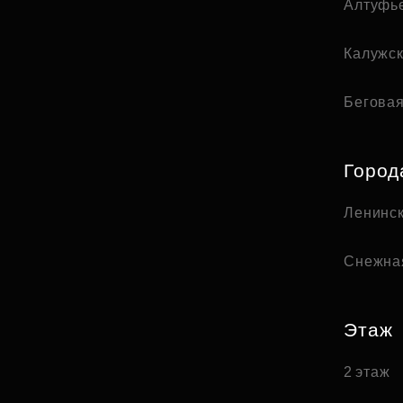
Алтуфь
Калужс
Бегова
Город
Ленинск
Снежна
Этаж
2 этаж