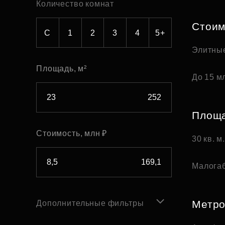
Количество комнат
Рефинансирование
Стоим
С
1
2
3
4
5+
Элитны
Площадь, м²
До 15 мл
Площ
Стоимость, млн ₽
30 кв. м
Малога
Метр
Дополнительные фильтры