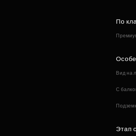
По кл
Премиу
Особе
Вид на 
С балк
Подзем
Этап 