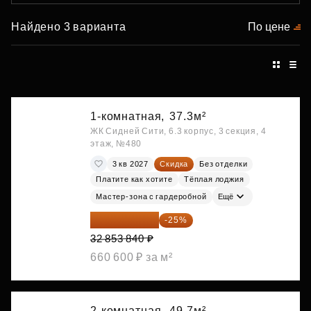
Найдено 3 варианта
По цене
1-комнатная,
37.3м²
ЖК Сидней Сити, 6.3 корпус, 3 секция, 4
этаж, №480
3 кв 2027
Скидка
Без отделки
Платите как хотите
Тёплая лоджия
Мастер-зона с гардеробной
Ещё
24 640 380 ₽
-25%
32 853 840 ₽
660 600 ₽ за м²
2-комнатная,
49.7м²