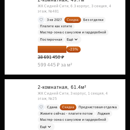
ЖК Сидней Сити, 6.3 корпус, 3 секция, 4
этаж, №481
3 кв 2027
Скидка
Без отделки
Платите как хотите
Мастер-зона с санузлом и гардеробной
Постирочная
Ещё
29 792 417 ₽
-23%
38 691 450 ₽
599 445 ₽ за м²
2-комнатная,
61.4м²
ЖК Сидней Сити, 3 корпус, 1 секция, 4
этаж, №25
Сдана
Скидка
Предчистовая отделка
Живите сейчас - платите потом
Лоджия
Мастер-зона с санузлом и гардеробной
Ещё