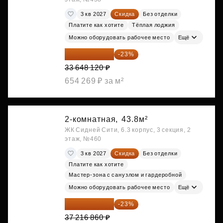
3 кв 2027
Скидка
Без отделки
Платите как хотите
Тёплая лоджия
Можно оборудовать рабочее место
Ещё
25 909 052 ₽
-23%
33 648 120 ₽
654 269 ₽ за м²
2-комнатная,
43.8м²
ЖК Сидней Сити, 6.3 корпус, 3 секция, 2
этаж, №460
3 кв 2027
Скидка
Без отделки
Платите как хотите
Мастер-зона с санузлом и гардеробной
Можно оборудовать рабочее место
Ещё
28 656 982 ₽
-23%
37 216 860 ₽