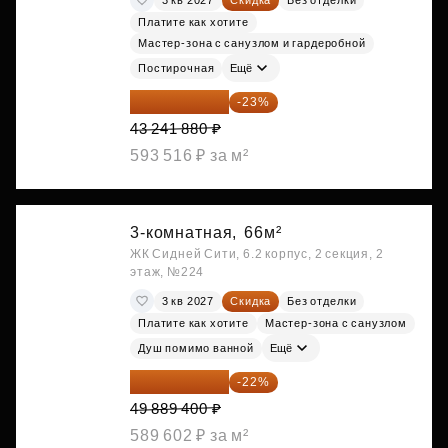
Платите как хотите
Мастер-зона с санузлом и гардеробной
Постирочная
Ещё
33 296 248 ₽
-23%
43 241 880 ₽
593 516 ₽ за м²
3-комнатная,
66м²
ЖК Сидней Сити, 6.2 корпус, 2 секция, 2
этаж, №224
3 кв 2027
Скидка
Без отделки
Платите как хотите
Мастер-зона с санузлом
Душ помимо ванной
Ещё
38 913 732 ₽
-22%
49 889 400 ₽
589 602 ₽ за м²