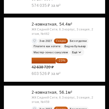
574 035 ₽ за м²
2-комнатная,
54.4м²
ЖК Сидней Сити, 6.3 корпус, 3 секция, 2
этаж, №462
3 кв 2027
Скидка
Без отделки
Платите как хотите
Вид на бульвар
Мастер-зона с санузлом
Ещё
32 831 814 ₽
-23%
42 638 720 ₽
603 526 ₽ за м²
2-комнатная,
56.1м²
ЖК Сидней Сити, 6.3 корпус, 3 секция, 2
этаж, №459
3 кв 2027
Скидка
Без отделки