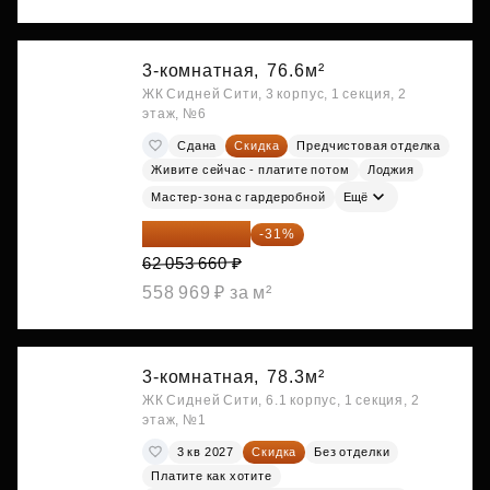
3-комнатная,
76.6м²
ЖК Сидней Сити, 3 корпус, 1 секция, 2
этаж, №6
Сдана
Скидка
Предчистовая отделка
Живите сейчас - платите потом
Лоджия
Мастер-зона с гардеробной
Ещё
42 817 025 ₽
-31%
62 053 660 ₽
558 969 ₽ за м²
3-комнатная,
78.3м²
ЖК Сидней Сити, 6.1 корпус, 1 секция, 2
этаж, №1
3 кв 2027
Скидка
Без отделки
Платите как хотите