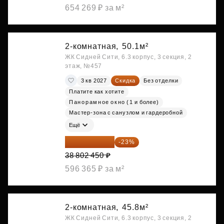
654 269 ₽ за м²
2-комнатная,
50.1м²
ЖК Сидней Сити, 6.3 корпус, 3 секция, 2
этаж, №457
3 кв 2027
Скидка
Без отделки
Платите как хотите
Панорамное окно (1 и более)
Мастер-зона с санузлом и гардеробной
Ещё
29 877 887 ₽
-23%
38 802 450 ₽
596 365 ₽ за м²
2-комнатная,
45.8м²
ЖК Сидней Сити, 6.3 корпус, 3 секция, 2