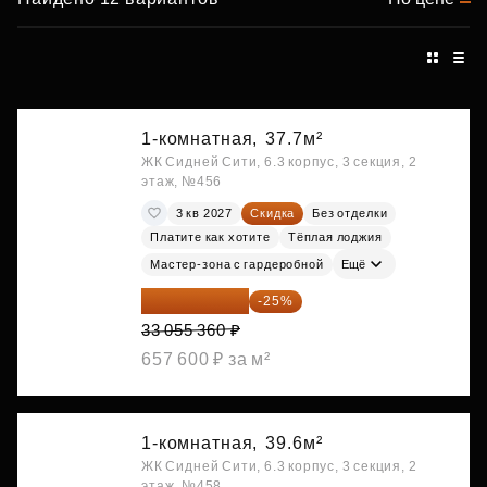
1-комнатная,
37.7м²
ЖК Сидней Сити, 6.3 корпус, 3 секция, 2
этаж, №456
3 кв 2027
Скидка
Без отделки
Платите как хотите
Тёплая лоджия
Мастер-зона с гардеробной
Ещё
24 791 520 ₽
-25%
33 055 360 ₽
657 600 ₽ за м²
1-комнатная,
39.6м²
ЖК Сидней Сити, 6.3 корпус, 3 секция, 2
этаж, №458