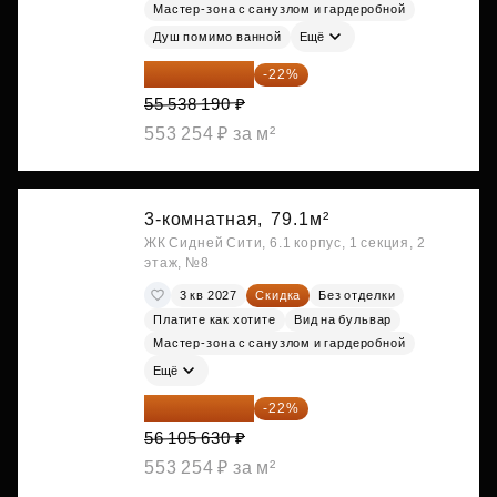
Мастер-зона с санузлом и гардеробной
Душ помимо ванной
Ещё
43 319 788 ₽
-22%
55 538 190 ₽
553 254 ₽ за м²
3-комнатная,
79.1м²
ЖК Сидней Сити, 6.1 корпус, 1 секция, 2
этаж, №8
3 кв 2027
Скидка
Без отделки
Платите как хотите
Вид на бульвар
Мастер-зона с санузлом и гардеробной
Ещё
43 762 391 ₽
-22%
56 105 630 ₽
553 254 ₽ за м²