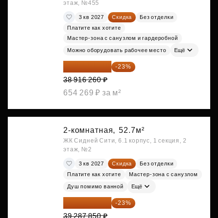
этаж, №455
3 кв 2027
Скидка
Без отделки
Платите как хотите
Мастер-зона с санузлом и гардеробной
Можно оборудовать рабочее место
Ещё
29 965 520 ₽
-23%
38 916 260 ₽
654 269 ₽ за м²
2-комнатная,
52.7м²
ЖК Сидней Сити, 6.1 корпус, 1 секция, 2
этаж, №2
3 кв 2027
Скидка
Без отделки
Платите как хотите
Мастер-зона с санузлом
Душ помимо ванной
Ещё
30 251 645 ₽
-23%
39 287 850 ₽