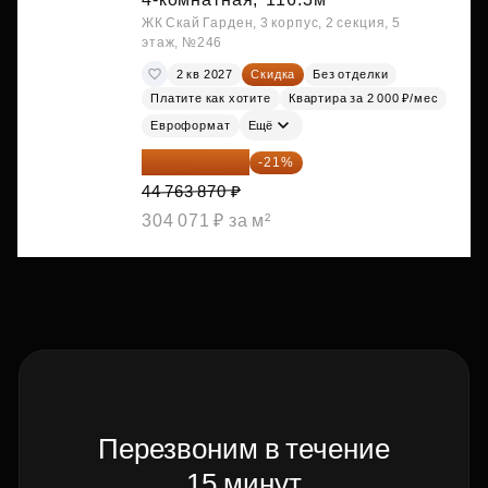
ЖК Скай Гарден, 3 корпус, 2 секция, 5
этаж, №246
2 кв 2027
Скидка
Без отделки
Платите как хотите
Квартира за 2 000 ₽/мес
Евроформат
Ещё
35 363 457 ₽
-21%
44 763 870 ₽
304 071 ₽ за м²
Перезвоним в течение
15 минут