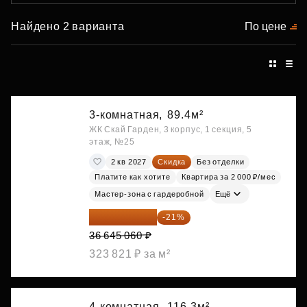
Найдено 2 варианта
По цене
3-комнатная,
89.4м²
ЖК Скай Гарден, 3 корпус, 1 секция, 5
этаж, №25
2 кв 2027
Скидка
Без отделки
Платите как хотите
Квартира за 2 000 ₽/мес
Мастер-зона с гардеробной
Ещё
28 949 597 ₽
-21%
36 645 060 ₽
323 821 ₽ за м²
4-комнатная,
116.3м²