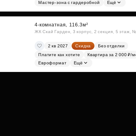
Субсидии
Мастер-зона с гардеробной
Ещё
4-комнатная,
116.3м²
ЖК Скай Гарден, 3 корпус, 2 секция, 5 этаж, 
2 кв 2027
Скидка
Без отделки
Платите как хотите
Квартира за 2 000 ₽/м
Евроформат
Ещё