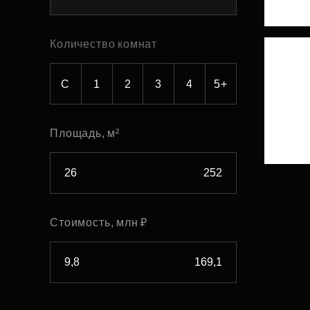
Рефинансирование
Количество комнат
С
1
2
3
4
5+
Площадь, м²
Стоимость, млн ₽