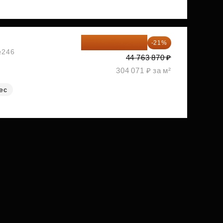
35 363 457 ₽
-21%
№246
44 763 870 ₽
304 071 ₽ за м²
ес