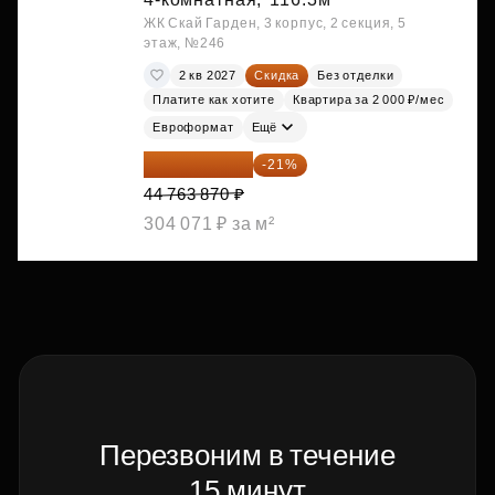
ЖК Скай Гарден, 3 корпус, 2 секция, 5
этаж, №246
2 кв 2027
Скидка
Без отделки
Платите как хотите
Квартира за 2 000 ₽/мес
Евроформат
Ещё
35 363 457 ₽
-21%
44 763 870 ₽
304 071 ₽ за м²
Перезвоним в течение
15 минут