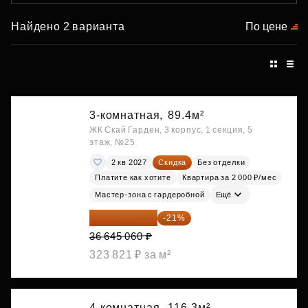
Найдено 2 варианта
По цене
3-комнатная,
89.4м²
ЖК Скай Гарден, 3 корпус, 1 секция, 5
этаж, №25
2 кв 2027
Скидка
Без отделки
Платите как хотите
Квартира за 2 000 ₽/мес
Мастер-зона с гардеробной
Ещё
28 949 597 ₽
-21%
36 645 060 ₽
323 821 ₽ за м²
4-комнатная,
116.3м²