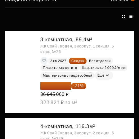
3-комнатная,
89.4м²
ЖК Скай Гарден, 3 корпус, 1 секция, 5
этаж, №25
2 кв 2027
Скидка
Без отделки
Платите как хотите
Квартира за 2 000 ₽/мес
Мастер-зона с гардеробной
Ещё
28 949 597 ₽
-21%
36 645 060 ₽
323 821 ₽ за м²
4-комнатная,
116.3м²
ЖК Скай Гарден, 3 корпус, 2 секция, 5
этаж, №246