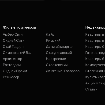
Жилые комплексы
Недвижим
Амбер Сити
Лэйк
Квартиры в
Сидней Сити
Римский
Квартиры в 
Скай Гарден
Датский квартал
Квартиры б
Симоновский Вал
Скандинавский
Готовая не
Архитектор
Настроение
Квартиры б
Роттердам
Сколковский
Коммерчес
Сидней Прайм
Движение. Говорово
Вторичная 
Режиссер
Купить ква
Акции и ски
Статьи