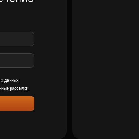
ых данных
нные рассылки