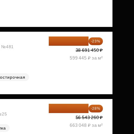
29 792 417 ₽
-23%
ж, №481
38 691 450 ₽
599 445 ₽ за м²
остирочная
40 711 147 ₽
-28%
 №25
56 543 260 ₽
663 048 ₽ за м²
лка