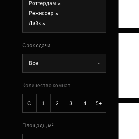
Роттердам
Рефинансирование
Режиссер
Лэйк
Срок сдачи
Все
Количество комнат
С
1
2
3
4
5+
Площадь, м²