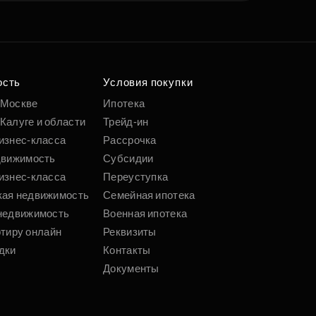
ость
Условия покупки
 Москве
Ипотека
Калуге и области
Трейд-ин
изнес-класса
Рассрочка
движимость
Субсидии
изнес-класса
Переуступка
кая недвижимость
Семейная ипотека
недвижимость
Военная ипотека
ртиру онлайн
Реквизиты
дки
Контакты
Документы