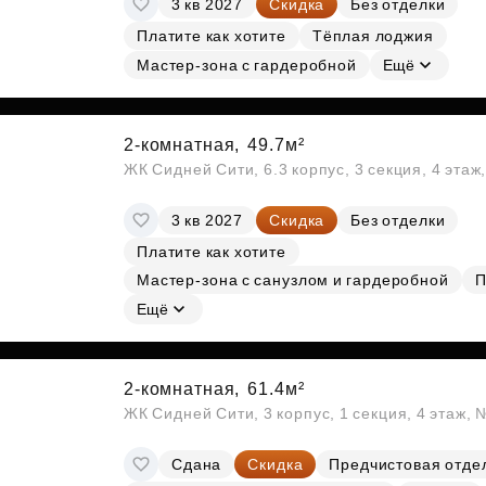
3 кв 2027
Скидка
Без отделки
Субсидии
Платите как хотите
Тёплая лоджия
Мастер-зона с гардеробной
Ещё
2-комнатная,
49.7м²
ЖК Сидней Сити, 6.3 корпус, 3 секция, 4 эта
3 кв 2027
Скидка
Без отделки
Платите как хотите
Мастер-зона с санузлом и гардеробной
П
Ещё
2-комнатная,
61.4м²
ЖК Сидней Сити, 3 корпус, 1 секция, 4 этаж,
Сдана
Скидка
Предчистовая отде