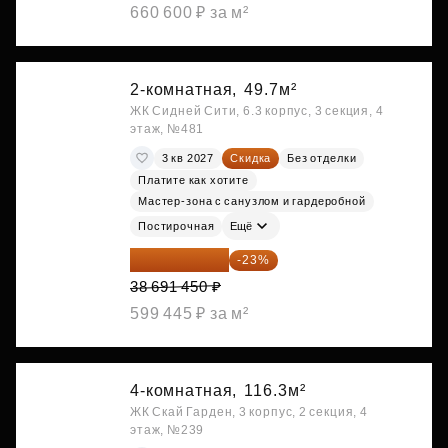
660 600 ₽ за м²
2-комнатная,
49.7м²
ЖК Сидней Сити, 6.3 корпус, 3 секция, 4
этаж, №481
3 кв 2027
Скидка
Без отделки
Платите как хотите
Мастер-зона с санузлом и гардеробной
Постирочная
Ещё
29 792 417 ₽
-23%
38 691 450 ₽
599 445 ₽ за м²
4-комнатная,
116.3м²
ЖК Скай Гарден, 3 корпус, 2 секция, 4
этаж, №239