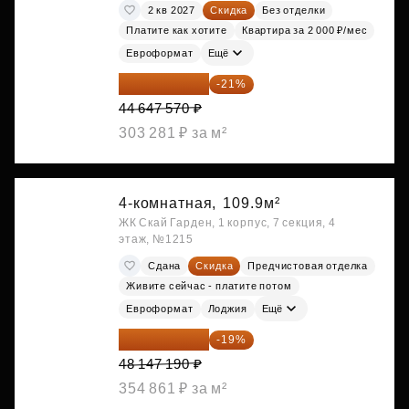
2 кв 2027
Скидка
Без отделки
Платите как хотите
Квартира за 2 000 ₽/мес
Евроформат
Ещё
35 271 580 ₽
-21%
44 647 570 ₽
303 281 ₽ за м²
4-комнатная,
109.9м²
ЖК Скай Гарден, 1 корпус, 7 секция, 4
этаж, №1215
Сдана
Скидка
Предчистовая отделка
Живите сейчас - платите потом
Евроформат
Лоджия
Ещё
38 999 224 ₽
-19%
48 147 190 ₽
354 861 ₽ за м²